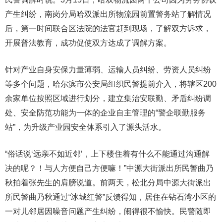
产生纠纷，南岗分局哈双派出所物流园前置警务站了解情况
后，第一时间联合区法院的法官赶到现场，了解双方诉求，
开展普法教育，成功促使双方达成了调解方案。
针对产业自身安保力量薄弱、运输人员纠纷、劳资人员纠纷
等多个问题，哈尔滨市公安局组织民警提前介入，将辖区200
余家单位按照区域进行划分，建立集治安联勤、矛盾纠纷调
处、安全防范功能为一体的企业自主管理的“警企联勤服务
站”，为升级产业园安全体系引入了源头活水。
“俗话说‘远亲不如近邻’，上下楼住着有什么不能通过沟通解
决的呢？！与人方便自己方便嘛！”中源大街派出所民警曲乃
秋拍着张先生的肩膀说道。前两天，松北分局中源大街派出
所民警曲乃秋通过“冰城红警”反馈得知，居住在钻石湾小区的
一对儿邻居因噪音问题产生纠纷，闹得很不愉快。民警随即