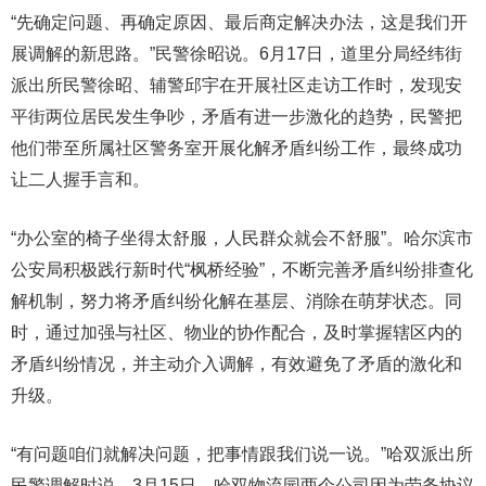
“先确定问题、再确定原因、最后商定解决办法，这是我们开
展调解的新思路。”民警徐昭说。6月17日，道里分局经纬街
派出所民警徐昭、辅警邱宇在开展社区走访工作时，发现安
平街两位居民发生争吵，矛盾有进一步激化的趋势，民警把
他们带至所属社区警务室开展化解矛盾纠纷工作，最终成功
让二人握手言和。
“办公室的椅子坐得太舒服，人民群众就会不舒服”。哈尔滨市
公安局积极践行新时代“枫桥经验”，不断完善矛盾纠纷排查化
解机制，努力将矛盾纠纷化解在基层、消除在萌芽状态。同
时，通过加强与社区、物业的协作配合，及时掌握辖区内的
矛盾纠纷情况，并主动介入调解，有效避免了矛盾的激化和
升级。
“有问题咱们就解决问题，把事情跟我们说一说。”哈双派出所
民警调解时说。3月15日，哈双物流园两个公司因为劳务协议