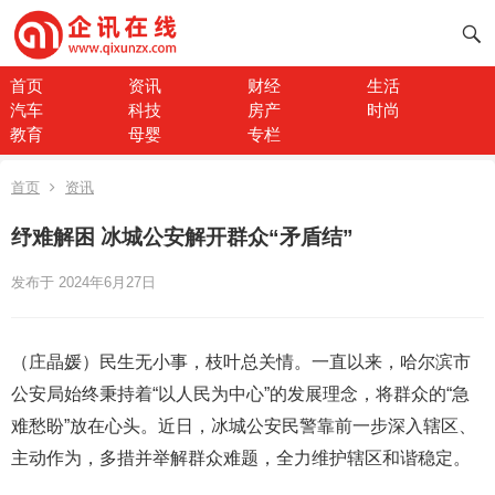
首页
资讯
财经
生活
汽车
科技
房产
时尚
教育
母婴
专栏
首页
资讯
纾难解困 冰城公安解开群众“矛盾结”
发布于 2024年6月27日
（庄晶媛）民生无小事，枝叶总关情。一直以来，哈尔滨市
公安局始终秉持着“以人民为中心”的发展理念，将群众的“急
难愁盼”放在心头。近日，冰城公安民警靠前一步深入辖区、
主动作为，多措并举解群众难题，全力维护辖区和谐稳定。