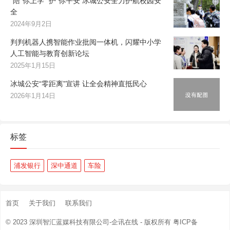
“陪”你上学 “护”你平安 冰城公安全力护航校园安
全
2024年9月2日
判判机器人携智能作业批阅一体机，闪耀中小学
人工智能与教育创新论坛
2025年1月15日
冰城公安“零距离”宣讲 让全会精神直抵民心
2026年1月14日
标签
浦发银行
深中通道
车险
首页
关于我们
联系我们
© 2023
深圳智汇蓝媒科技有限公司-企讯在线
- 版权所有
粤ICP备