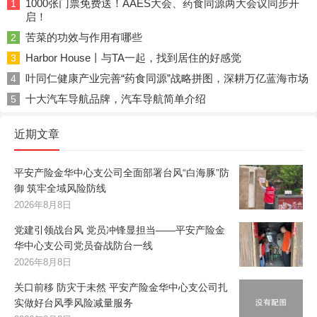
1000张门票免费送！AAES大会、药食同源两大会议同步开
1
启！
苦菜的功效与作用有哪些
2
Harbor House丨与TA一起，找到居住的好感觉
3
叶同仁健康产业完善“药食同源”战略拼图，深耕万亿蓝海市场
4
十大汽车导航品牌，汽车导航简单介绍
5
近期文章
平安产险金华中心支公司全面部署台风“白海豚”防
御 筑牢全域风险防线
2026年8月8日
党建引领战台风 党员冲锋显担当——平安产险金
华中心支公司党员奋战防台一线
2026年8月8日
关口前移 防灾于未然 平安产险金华中心支公司扎
实做好台风季风险减量服务