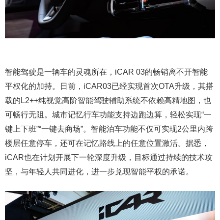
智能驾驶是一辆车的灵魂所在，iCAR 03的畅销离不开智能
平权化的加持。日前，iCAR03已经实现首次OTA升级，其搭
载的L2++纯视觉高阶智能驾驶辅助系统不依赖高精地图，也
可畅行无阻。城市记忆行车功能支持边跑边算，轻松实现“一
键上下班”“一键去商场”。智能泊车功能不仅可实现2公里内跨
楼层任意停车，还可在记忆路线上的任意位置激活。据悉，
iCAR也在计划开展下一轮深度升级，目标通过持续的技术攻
坚，与年轻人共同进化，进一步兑现智能平权的承诺。