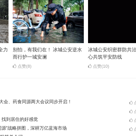
全力
别怕，有我们在！ 冰城公安逆水
冰城公安织密群防共治
而行护一城安澜
心共筑平安防线
点赞(8)
点赞(10)
ES大会、药食同源两大会议同步开启！
点
点
A一起，找到居住的好感觉
点
同源”战略拼图，深耕万亿蓝海市场
点