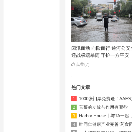
闻汛而动 向险而行 通河公安
迎战极端暴雨 守护一方平安
点赞(7)
热门文章
1000张门票免费送！AA
1
苦菜的功效与作用有哪些
2
Harbor House丨与T
3
叶同仁健康产业完善“药食
4