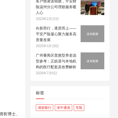
客户致谢送锦旗，平安财
险温州分公司理赔服务暖
人心
2023年2月22日
向新而行，逐质而上——
平安产险凝心聚力服务高
质量发展
2025年3月19日
广州番禺区普惠型养老选
型参考：正皓居与本地机
构的医疗配套及收费解析
2026年7月6日
标签
浦发银行
深中通道
车险
拥有博士、