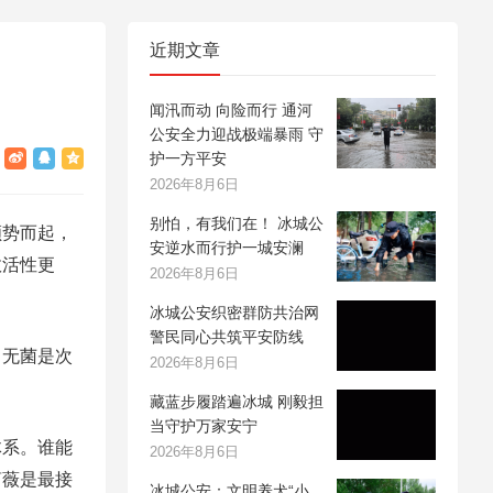
近期文章
闻汛而动 向险而行 通河
公安全力迎战极端暴雨 守
护一方平安
2026年8月6日
别怕，有我们在！ 冰城公
顺势而起，
安逆水而行护一城安澜
效活性更
2026年8月6日
冰城公安织密群防共治网
警民同心共筑平安防线
，无菌是次
2026年8月6日
藏蓝步履踏遍冰城 刚毅担
当守护万家安宁
体系。谁能
2026年8月6日
萝薇是最接
冰城公安：文明养犬“小