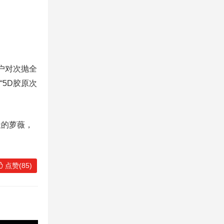
户对次抛全
“5D胶原次
天的萝薇，
点赞(85)