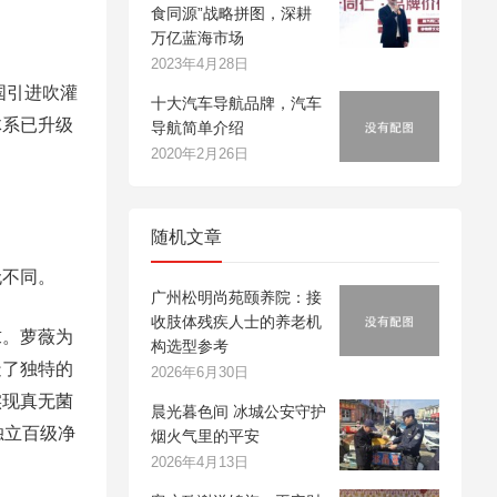
食同源”战略拼图，深耕
万亿蓝海市场
2023年4月28日
国引进吹灌
十大汽车导航品牌，汽车
体系已升级
导航简单介绍
2020年2月26日
随机文章
无不同。
广州松明尚苑颐养院：接
收肢体残疾人士的养老机
求。萝薇为
构选型参考
造了独特的
2026年6月30日
实现真无菌
晨光暮色间 冰城公安守护
独立百级净
烟火气里的平安
2026年4月13日