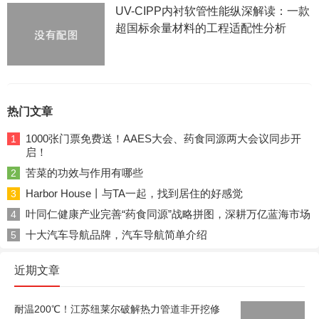
UV-CIPP内衬软管性能纵深解读：一款
超国标余量材料的工程适配性分析
热门文章
1000张门票免费送！AAES大会、药食同源两大会议同步开
1
启！
苦菜的功效与作用有哪些
2
Harbor House丨与TA一起，找到居住的好感觉
3
叶同仁健康产业完善“药食同源”战略拼图，深耕万亿蓝海市场
4
十大汽车导航品牌，汽车导航简单介绍
5
近期文章
耐温200℃！江苏纽莱尔破解热力管道非开挖修