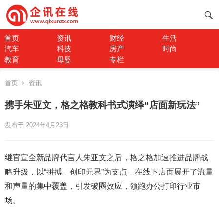
首页
资讯
财经
生活
汽车
科技
房产
时尚
教育
母婴
专栏
首页
资讯
携手朱亚文，格之格教科书式演绎“店面新玩法”
发布于 2024年4月23日
继官宣全新品牌代言人朱亚文之后，格之格加速推进品牌战
略升级，以“拼搏，创印无界”为支点，在线下店面展开了流量
和声量的集中覆盖，引发破圈效应，领跑办公打印行业市
场。