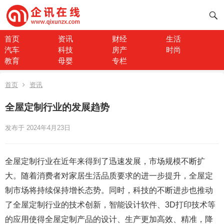
首页
资讯
财经
生活
汽车
科技
房产
时尚
教育
母婴
专栏
首页
资讯
全屋定制行业的发展趋势
发布于 2024年4月23日
全屋定制行业在近年来得到了迅速发展，市场规模不断扩
大。随着消费者对家居生活品质要求的进一步提升，全屋定
制市场将持续保持增长态势。同时，科技的不断进步也推动
了全屋定制行业的技术创新，智能设计软件、3D打印技术等
的应用使得全屋定制产品的设计、生产更加高效、精准，降