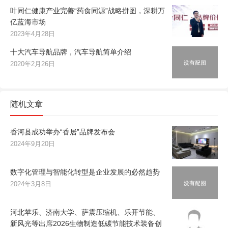
叶同仁健康产业完善“药食同源”战略拼图，深耕万
亿蓝海市场
2023年4月28日
十大汽车导航品牌，汽车导航简单介绍
2020年2月26日
随机文章
香河县成功举办“香居”品牌发布会
2024年9月20日
数字化管理与智能化转型是企业发展的必然趋势
2024年3月8日
河北苹乐、济南大学、萨震压缩机、乐开节能、
新风光等出席2026生物制造低碳节能技术装备创