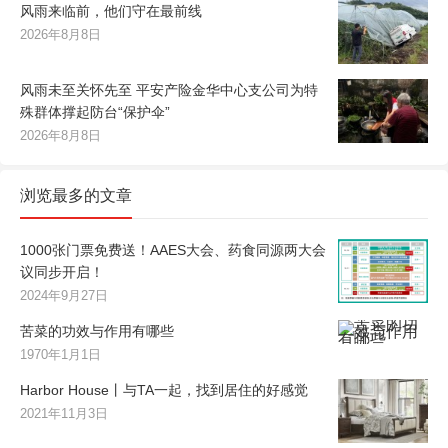
风雨来临前，他们守在最前线
2026年8月8日
风雨未至关怀先至 平安产险金华中心支公司为特
殊群体撑起防台“保护伞”
2026年8月8日
浏览最多的文章
1000张门票免费送！AAES大会、药食同源两大会
议同步开启！
2024年9月27日
苦菜的功效与作用有哪些
1970年1月1日
Harbor House丨与TA一起，找到居住的好感觉
2021年11月3日