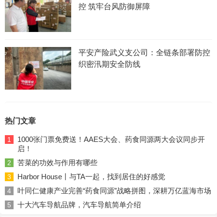
控 筑牢台风防御屏障
平安产险武义支公司：全链条部署防控
织密汛期安全防线
热门文章
1000张门票免费送！AAES大会、药食同源两大会议同步开
1
启！
苦菜的功效与作用有哪些
2
Harbor House丨与TA一起，找到居住的好感觉
3
叶同仁健康产业完善“药食同源”战略拼图，深耕万亿蓝海市场
4
十大汽车导航品牌，汽车导航简单介绍
5