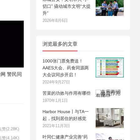
切口” 撬动城市文明“大提
升”
2026年8月6日
浏览最多的文章
1000张门票免费送！
AAES大会、药食同源两
网 警民同
大会议同步开启！
2024年9月27日
苦菜的功效与作用有哪些
1970年1月1日
Harbor House丨与TA一
起，找到居住的好感觉
2021年11月3日
赞(2.28K)
叶同仁健康产业完善“药
赞(4.14K)