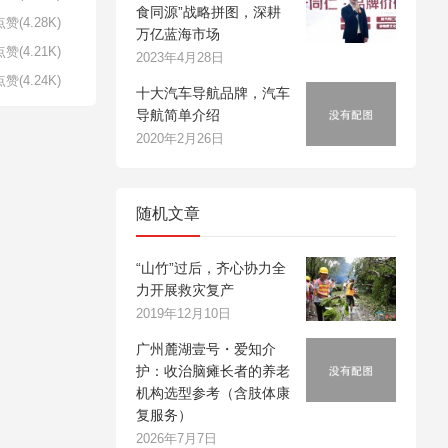
食同源”战略拼图，深耕
赞(4.28K)
万亿蓝海市场
赞(4.21K)
2023年4月28日
赞(4.24K)
十大汽车导航品牌，汽车
导航简单介绍
2020年2月26日
随机文章
“山竹”过后，齐心协力全
力开展救灾复产
2019年12月10日
广州麓湖壹号・爱知介
护：收治脑瘫长者的养老
机构选型参考（含肢体康
复服务）
2026年7月7日