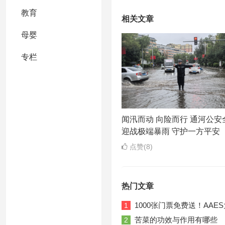
教育
相关文章
母婴
专栏
闻汛而动 向险而行 通河公安
迎战极端暴雨 守护一方平安
点赞(8)
热门文章
1000张门票免费送！AA
1
苦菜的功效与作用有哪些
2