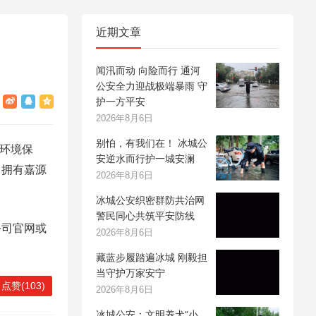
近期文章
闻汛而动 向险而行 通河
公安全力迎战极端暴雨 守
护一方平安
2026年8月6日
别怕，有我们在！ 冰城公
、环境保
安逆水而行护一城安澜
司拥有嘉源
2026年8月6日
冰城公安织密群防共治网
警民同心共筑平安防线
公司官网或
2026年8月6日
藏蓝步履踏遍冰城 刚毅担
当守护万家安宁
点赞(103)
2026年8月6日
冰城公安：文明养犬“小