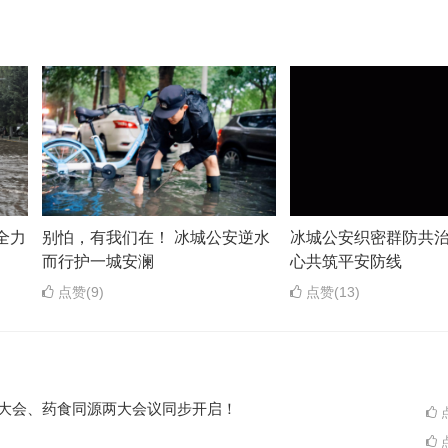
全力
别怕，有我们在！ 冰城公安逆水
冰城公安织密群防共治
而行护一城安澜
心共筑平安防线
点赞(9)
点赞(13)
ES大会、药食同源两大会议同步开启！
点
点