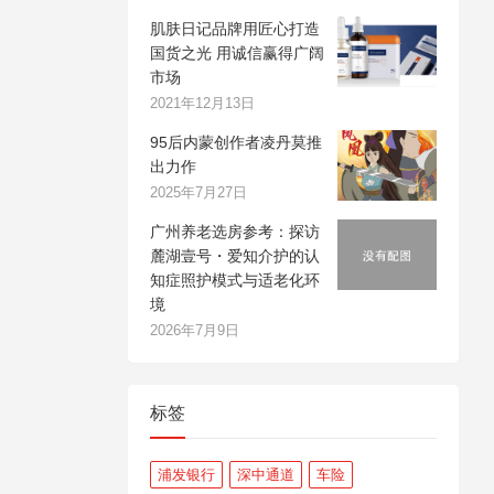
肌肤日记品牌用匠心打造
国货之光 用诚信赢得广阔
市场
2021年12月13日
95后内蒙创作者凌丹莫推
出力作
2025年7月27日
广州养老选房参考：探访
麓湖壹号・爱知介护的认
知症照护模式与适老化环
境
2026年7月9日
标签
浦发银行
深中通道
车险