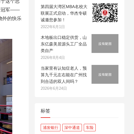
基于这个思
第四届大湾区MBA名校大
击冠军——
联展正式启动，华杰专硕
物外的快乐
诚邀您参加！
2022年6月1日
木地板出口稳定供货，山
东亿森美居源头工厂全品
类自产
2026年8月4日
当家里有认知症老人，预
算九千元左右能在广州找
到合适的双人间吗？
2026年6月24日
标签
浦发银行
深中通道
车险