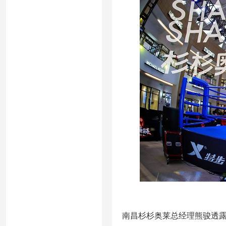
南昌杉杉奥莱总经理熊骏透