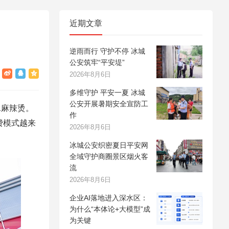
近期文章
逆雨而行 守护不停 冰城
公安筑牢“平安堤”
2026年8月6日
多维守护 平安一夏 冰城
公安开展暑期安全宣防工
水麻辣烫。
作
费模式越来
2026年8月6日
冰城公安织密夏日平安网
全域守护商圈景区烟火客
流
2026年8月6日
企业AI落地进入深水区：
为什么“本体论+大模型”成
为关键