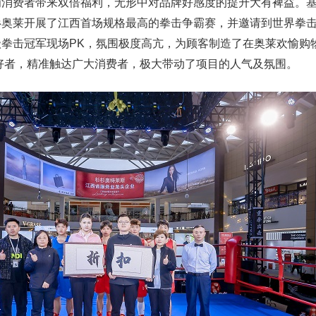
为消费者带来双倍福利，无形中对品牌好感度的提升大有裨益。
杉奥莱开展了江西首场规格最高的拳击争霸赛，并邀请到世界拳
拳击冠军现场PK，氛围极度高亢，为顾客制造了在奥莱欢愉购
好者，精准触达广大消费者，极大带动了项目的人气及氛围。