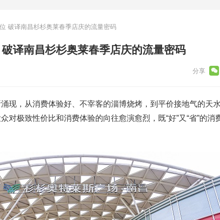
C位 破译南昌杉杉奥莱春季店庆的流量密码
位 破译南昌杉杉奥莱春季店庆的流量密码
断涌现，从消费体验好、不宰客的淄博烧烤，到平价接地气的天
众对极致性价比和消费体验的向往愈演愈烈，既“好”又“省”的消