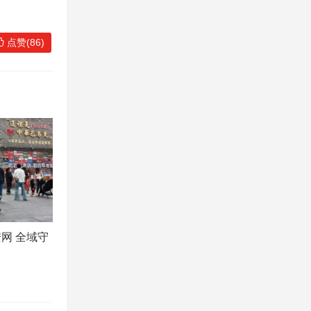
点赞(86)
网 全域守