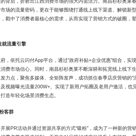
长的背后，折射出江西消费市场的强大内需活力。南昌杉杉奥莱
市场的流量密码，更在于能够围绕打通线上线下渠道、解锁新型
力，戳中了消费者最核心的需求，从而实现了营销方式的破圈，
造就流量引擎
府，依托云闪付App平台，通过“政府补贴+企业优惠”组合，实
振消费市场信心。同时，南昌杉杉奥莱不断深耕和拓宽线上线下
发力点，聚焦多媒体、全矩阵发声，成功抓住春季店庆营销的“流
及视频曝光流量200W+。实现了新用户拓圈及老用户激活，也
力打造年轻化场景消费生态。
圈粉客群
开展PR活动并通过资源共享的方式“吸粉”，成为了一种新的营