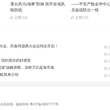
署台风“白海豚”防御 筑牢全域风
——平安产险金华中
险防线
员奋战防台一线
点赞(14)
点赞(12)
ES大会、药食同源两大会议同步开启！
点
点
A一起，找到居住的好感觉
点
同源”战略拼图，深耕万亿蓝海市场
点
航简单介绍
点
-企讯在线
- 版权所有
粤ICP备18027777号