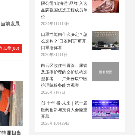
限公司“山海游”品牌 入选
品牌强国优选工程成员单
位
司当前发展
2024年11月13日
口罩性能由什么决定？怎
么选购？“口罩判官”剪开
口罩给你看
点赞(88)
2020年3月11日
白云区收住带胃管、尿管
及压疮护理的全护机构选
型参考——广州云康中医
护理院服务能力观察
2026年7月7日
创·十年 投·未来｜第十届
医药创新与投资大会隆重
开幕
2025年10月29日
冲锋显担当