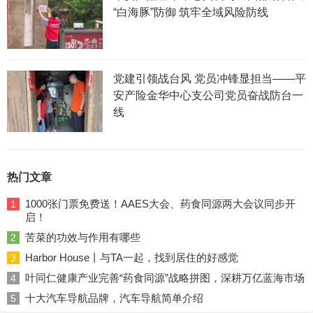
“白海豚”防御 筑牢全域风险防线
党建引领战台风 党员冲锋显担当——平
安产险金华中心支公司党员奋战防台一
线
热门文章
1000张门票免费送！AAES大会、药食同源两大会议同步开
1
启！
苦菜的功效与作用有哪些
2
Harbor House丨与TA一起，找到居住的好感觉
3
叶同仁健康产业完善“药食同源”战略拼图，深耕万亿蓝海市场
4
十大汽车导航品牌，汽车导航简单介绍
5