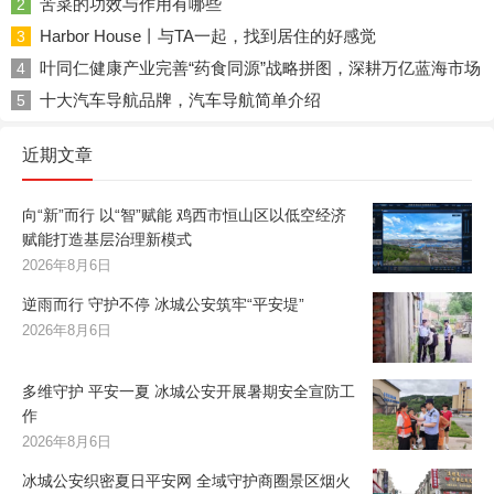
苦菜的功效与作用有哪些
2
Harbor House丨与TA一起，找到居住的好感觉
3
叶同仁健康产业完善“药食同源”战略拼图，深耕万亿蓝海市场
4
十大汽车导航品牌，汽车导航简单介绍
5
近期文章
向“新”而行 以“智”赋能 鸡西市恒山区以低空经济
赋能打造基层治理新模式
2026年8月6日
逆雨而行 守护不停 冰城公安筑牢“平安堤”
2026年8月6日
多维守护 平安一夏 冰城公安开展暑期安全宣防工
作
2026年8月6日
冰城公安织密夏日平安网 全域守护商圈景区烟火