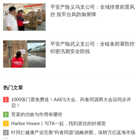
平安产险义乌支公司：全域排查前置风
控 筑牢台风防御屏障
平安产险武义支公司：全链条部署防控
织密汛期安全防线
热门文章
1000张门票免费送！AAES大会、药食同源两大会议同步开
1
启！
苦菜的功效与作用有哪些
2
Harbor House丨与TA一起，找到居住的好感觉
3
叶同仁健康产业完善“药食同源”战略拼图，深耕万亿蓝海市场
4