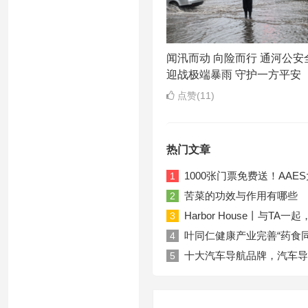
闻汛而动 向险而行 通河公安
迎战极端暴雨 守护一方平安
点赞(11)
热门文章
1000张门票免费送！AA
1
苦菜的功效与作用有哪些
2
Harbor House丨与T
3
叶同仁健康产业完善“药食
4
十大汽车导航品牌，汽车导
5