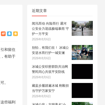
近期文章
闻汛而动 向险而行 通河
公安全力迎战极端暴雨 守
护一方平安
2026年8月6日
别怕，有我们在！ 冰城公
吸引和留住
安逆水而行护一城安澜
议，有助于
2026年8月6日
冰城公安织密群防共治网
警民同心共筑平安防线
2026年8月6日
认可。
藏蓝步履踏遍冰城 刚毅担
当守护万家安宁
2026年8月6日
，这些福利
冰城公安：文明养犬“小