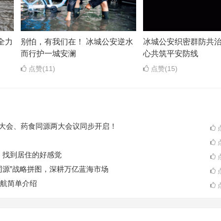
全力
别怕，有我们在！ 冰城公安逆水
冰城公安织密群防共治
而行护一城安澜
心共筑平安防线
点赞(11)
点赞(15)
ES大会、药食同源两大会议同步开启！
点
点
A一起，找到居住的好感觉
点
同源”战略拼图，深耕万亿蓝海市场
点
航简单介绍
点