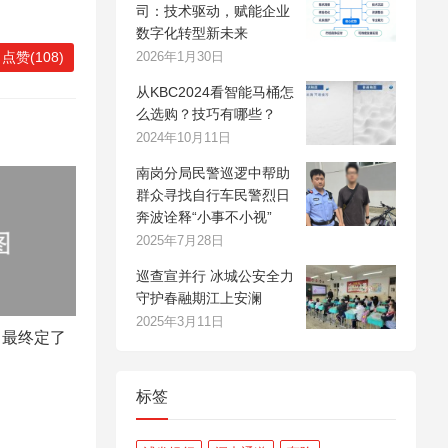
司：技术驱动，赋能企业
数字化转型新未来
点赞(108)
2026年1月30日
从KBC2024看智能马桶怎
么选购？技巧有哪些？
2024年10月11日
南岗分局民警巡逻中帮助
群众寻找自行车民警烈日
奔波诠释“小事不小视”
2025年7月28日
巡查宣并行 冰城公安全力
守护春融期江上安澜
2025年3月11日
，最终定了
标签