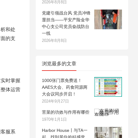
2026年8月8日
党建引领战台风 党员冲锋
显担当——平安产险金华
中心支公司党员奋战防台
分析和处
一线
方面的支
2026年8月8日
浏览最多的文章
过实时掌握
1000张门票免费送！
AAES大会、药食同源两
链整体运营
大会议同步开启！
2024年9月27日
苦菜的功效与作用有哪些
1970年1月1日
Harbor House丨与TA一
能客服系
起，找到居住的好感觉