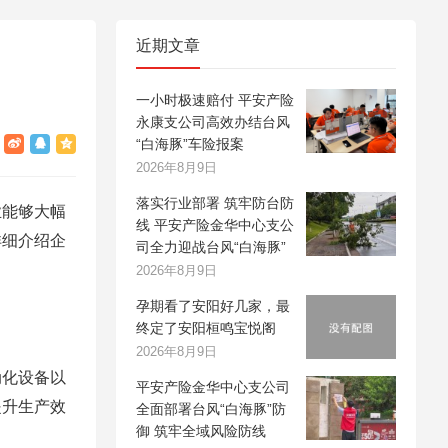
近期文章
一小时极速赔付 平安产险
永康支公司高效办结台风
“白海豚”车险报案
2026年8月9日
落实行业部署 筑牢防台防
业能够大幅
线 平安产险金华中心支公
详细介绍企
司全力迎战台风“白海豚”
2026年8月9日
孕期看了安阳好几家，最
终定了安阳桓鸣宝悦阁
2026年8月9日
动化设备以
平安产险金华中心支公司
提升生产效
全面部署台风“白海豚”防
御 筑牢全域风险防线