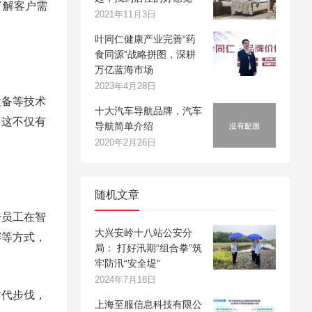
了解客户需
2021年11月3日
叶同仁健康产业完善“药
食同源”战略拼图，深耕
万亿蓝海市场
2023年4月28日
设备等技术
十大汽车导航品牌，汽车
。这不仅有
导航简单介绍
2020年2月26日
随机文章
升员工在智
大兴安岭十八站公安分
赛等方式，
局： 打好汛期“组合拳”筑
牢防汛“安全堤”
2024年7月18日
时代步伐，
上海至服信息科技有限公