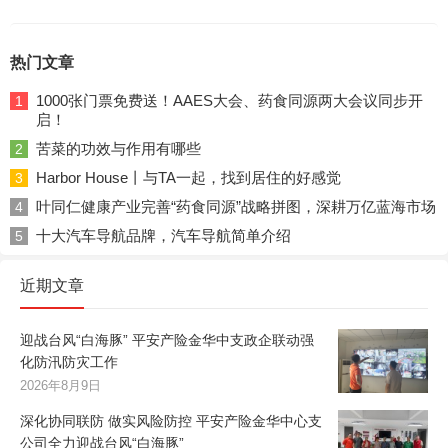
热门文章
1000张门票免费送！AAES大会、药食同源两大会议同步开
1
启！
苦菜的功效与作用有哪些
2
Harbor House丨与TA一起，找到居住的好感觉
3
叶同仁健康产业完善“药食同源”战略拼图，深耕万亿蓝海市场
4
十大汽车导航品牌，汽车导航简单介绍
5
近期文章
迎战台风“白海豚” 平安产险金华中支政企联动强
化防汛防灾工作
2026年8月9日
深化协同联防 做实风险防控 平安产险金华中心支
公司全力迎战台风“白海豚”