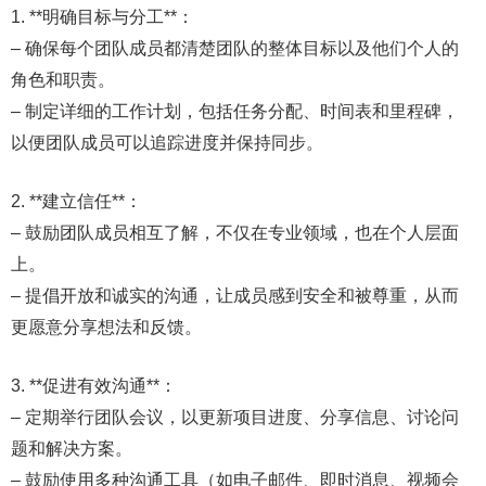
1. **明确目标与分工**：
– 确保每个团队成员都清楚团队的整体目标以及他们个人的
角色和职责。
– 制定详细的工作计划，包括任务分配、时间表和里程碑，
以便团队成员可以追踪进度并保持同步。
2. **建立信任**：
– 鼓励团队成员相互了解，不仅在专业领域，也在个人层面
上。
– 提倡开放和诚实的沟通，让成员感到安全和被尊重，从而
更愿意分享想法和反馈。
3. **促进有效沟通**：
– 定期举行团队会议，以更新项目进度、分享信息、讨论问
题和解决方案。
– 鼓励使用多种沟通工具（如电子邮件、即时消息、视频会