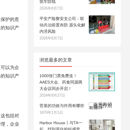
筑牢防线
2026年8月7日
平安产险磐安支公司：联
权保护的意
动共治前置布防 源头化解
己的知识产
内涝风险
2026年8月7日
浏览最多的文章
仅可以为企
得的知识产
1000张门票免费送！
AAES大会、药食同源两
大会议同步开启！
2024年9月27日
苦菜的功效与作用有哪些
1970年1月1日
。这包括对
Harbor House丨与TA一
管理，企业
起，找到居住的好感觉