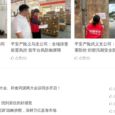
协同
平安产险义乌支公司：全域排查
平安产险武义支公司
前置风控 筑牢台风防御屏障
署防控 织密汛期安全
点赞(0)
点赞(0)
ES大会、药食同源两大会议同步开启！
点
点
A一起，找到居住的好感觉
点
同源”战略拼图，深耕万亿蓝海市场
点