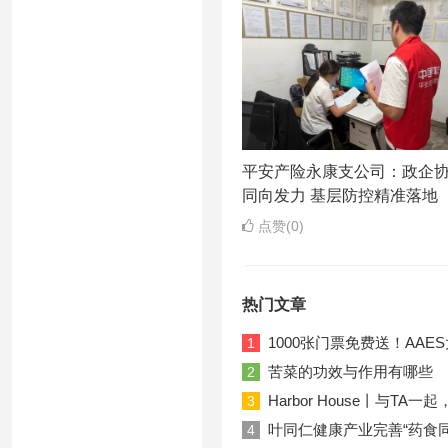
平安产险永康支公司：政企
同向发力 基层防控精准落地
点赞(0)
热门文章
1000张门票免费送！AA
1
苦菜的功效与作用有哪些
2
Harbor House丨与T
3
叶同仁健康产业完善“药食
4