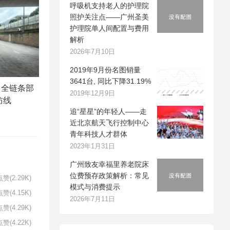
呼吸机支持老人的护理院
照护关注点——广州圣美
护理院单人间配置与费用
解析
2026年7月10日
2019年9月份名图销量
3641台, 同比下降31.19%
：全链条部
2019年12月9日
防线
追“星星”的年轻人​——走
近北京航天飞行控制中心
青年科技人才群体
2023年1月31日
广州致友幸福里养老院床
位费预存政策解析：常见
赞(2.29K)
模式与消费提示
赞(4.15K)
2026年7月11日
赞(4.29K)
赞(4.22K)