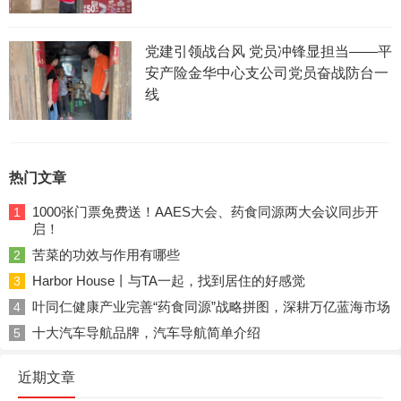
党建引领战台风 党员冲锋显担当——平
安产险金华中心支公司党员奋战防台一
线
热门文章
1000张门票免费送！AAES大会、药食同源两大会议同步开
1
启！
苦菜的功效与作用有哪些
2
Harbor House丨与TA一起，找到居住的好感觉
3
叶同仁健康产业完善“药食同源”战略拼图，深耕万亿蓝海市场
4
十大汽车导航品牌，汽车导航简单介绍
5
近期文章