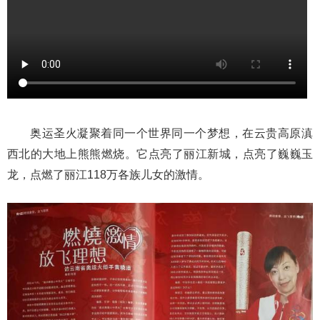
奥运圣火凝聚着同一个世界同一个梦想，在云贵高原滇
西北的大地上熊熊燃烧。它点亮了丽江新城，点亮了巍巍玉
龙，点燃了丽江118万各族儿女的激情。