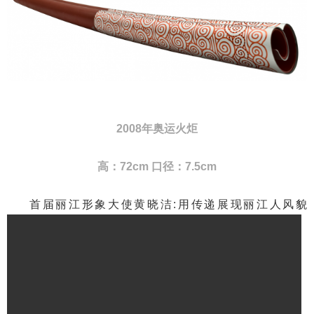
2008年奥运火炬
高：72cm 口径：7.5cm
首届丽江形象大使黄晓洁:用传递展现丽江人风貌