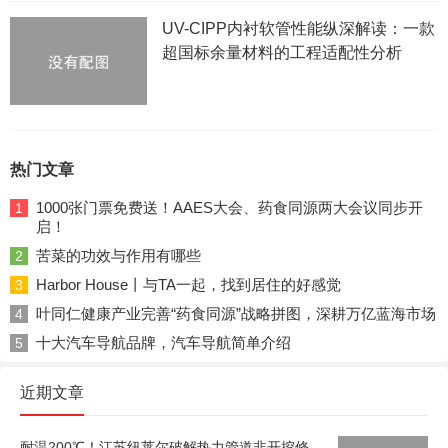
UV-CIPP内衬软管性能纵深解读：一款
超国标余量材料的工程适配性分析
热门文章
1000张门票免费送！AAES大会、药食同源两大会议同步开
1
启！
苦菜的功效与作用有哪些
2
Harbor House丨与TA一起，找到居住的好感觉
3
叶同仁健康产业完善“药食同源”战略拼图，深耕万亿蓝海市场
4
十大汽车导航品牌，汽车导航简单介绍
5
近期文章
耐温200℃！江苏纽莱尔破解热力管道非开挖修