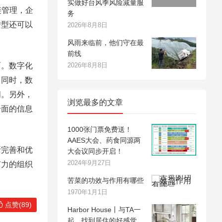
实做好台风季风险减量服
链管理，企
务
转型还可以
2026年8月8日
风雨来临前，他们守在最
前线
面。数字化
2026年8月8日
。同时，数
间。另外，
浏览最多的文章
全面的信息
1000张门票免费送！
AAES大会、药食同源两
断完善和优
大会议同步开启！
2024年9月27日
有力的组织
苦菜的功效与作用有哪些
1970年1月1日
点赞(89)
Harbor House丨与TA一
起，找到居住的好感觉