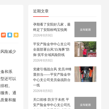
近期文章
孕期看了安阳好几家，最
终定了安阳桓鸣宝悦阁
2026年8月9日
平安产险金华中心支公司
全面部署台风“白海豚”防
和风险减少
御 筑牢全域风险防线
2026年8月8日
党建引领战台风 党员冲锋
设备和系
显担当——平安产险金华
转型还可以
中心支公司党员奋战防台
一线
和排程。
2026年8月8日
和服务。通
关口前移 防灾于未然 平
品质量和服
安产险金华中心支公司扎