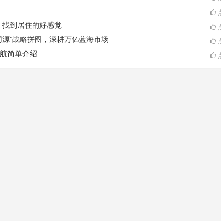
点
A一起，找到居住的好感觉
点
同源”战略拼图，深耕万亿蓝海市场
点
航简单介绍
点