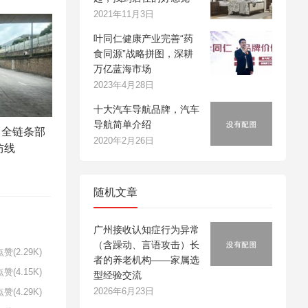
2021年11月3日
叶同仁健康产业完善“药
食同源”战略拼图，深耕
万亿蓝海市场
2023年4月28日
十大汽车导航品牌，汽车
导航简单介绍
：全链条部
2020年2月26日
防线
随机文章
广州接收认知症行为异常
（含躁动、言语攻击）长
赞(2.29K)
者的养老机构——家属选
赞(4.15K)
型经验交流
2026年6月23日
赞(4.29K)