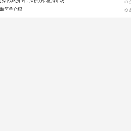
同源”战略拼图，深耕万亿蓝海市场
点
航简单介绍
点