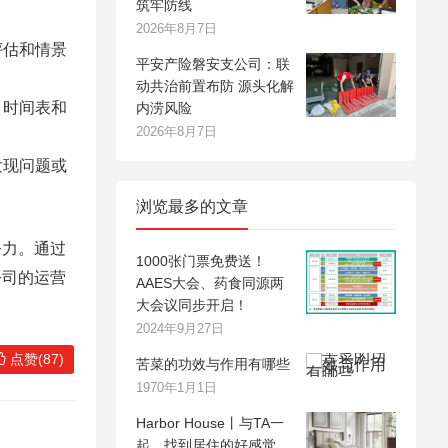
筑牢防线
2026年8月7日
评估和情景
平安产险磐安支公司：联
动共治前置布防 源头化解
、时间表和
内涝风险
2026年8月7日
发现问题或
浏览最多的文章
努力。通过
1000张门票免费送！
公司的运营
AAES大会、药食同源两
大会议同步开启！
2024年9月27日
点赞(87)
苦菜的功效与作用有哪些
1970年1月1日
Harbor House丨与TA一
起，找到居住的好感觉