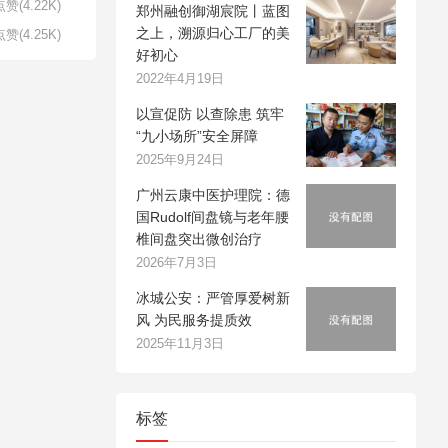
赞(4.22K)
郑州融创御湖宸院丨蓝图
之上，溯源归心工厂的美
赞(4.25K)
好初心
2022年4月19日
以宣促防 以查除患 筑牢
“九小场所”安全屏障
2025年9月24日
广州云康中医护理院：德
国Rudolf间盘镜与老年腰
椎间盘突出微创治疗
2026年7月3日
冰城公安：严管厚爱树新
风 为民服务提质效
2025年11月3日
标签