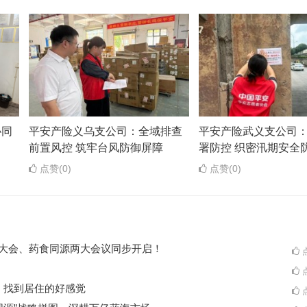
协同
平安产险义乌支公司：全域排查
平安产险武义支公司
前置风控 筑牢台风防御屏障
署防控 织密汛期安全
点赞(0)
点赞(0)
ES大会、药食同源两大会议同步开启！
点
点
A一起，找到居住的好感觉
点