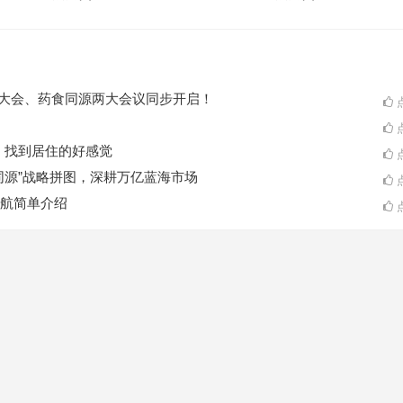
ES大会、药食同源两大会议同步开启！
点
点
A一起，找到居住的好感觉
点
同源”战略拼图，深耕万亿蓝海市场
点
航简单介绍
点