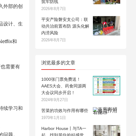
筑牢防线
引入外部的创
2026年8月7日
平安产险磐安支公司：联
产品设计、生
动共治前置布防 源头化解
内涝风险
2026年8月7日
flix和
浏览最多的文章
新也需要有
1000张门票免费送！
AAES大会、药食同源两
大会议同步开启！
2024年9月27日
，持续学习和
苦菜的功效与作用有哪些
1970年1月1日
。
Harbor House丨与TA一
现的问题。
起，找到居住的好感觉