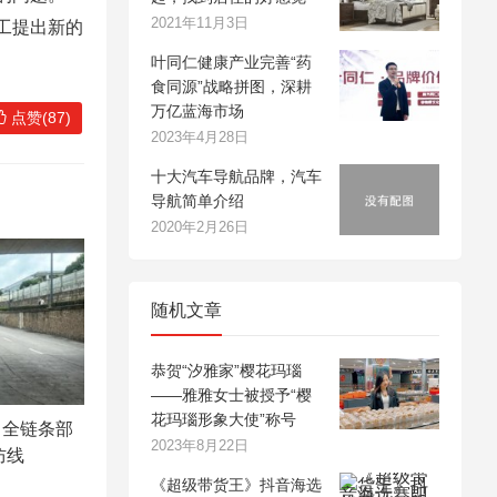
2021年11月3日
员工提出新的
叶同仁健康产业完善“药
食同源”战略拼图，深耕
万亿蓝海市场
点赞(87)
2023年4月28日
十大汽车导航品牌，汽车
导航简单介绍
2020年2月26日
随机文章
恭贺“汐雅家”樱花玛瑙
——雅雅女士被授予“樱
花玛瑙形象大使”称号
：全链条部
2023年8月22日
防线
《超级带货王》抖音海选