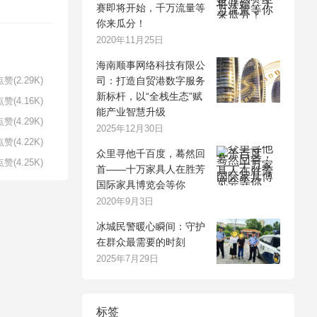
赛即将开始，千万流量等
你来瓜分！
2020年11月25日
海南顺事网络科技有限公
司：打造自贸港数字服务
赞(2.29K)
新标杆，以“全栈生态”赋
赞(4.16K)
能产业智慧升级
赞(4.29K)
2025年12月30日
赞(4.22K)
众里寻他千百度，蓦然回
赞(4.25K)
首——十万家具人在胜芳
国际家具博览会等你
2020年9月3日
冰城民警暖心瞬间：守护
在群众最需要的时刻
2025年7月29日
标签