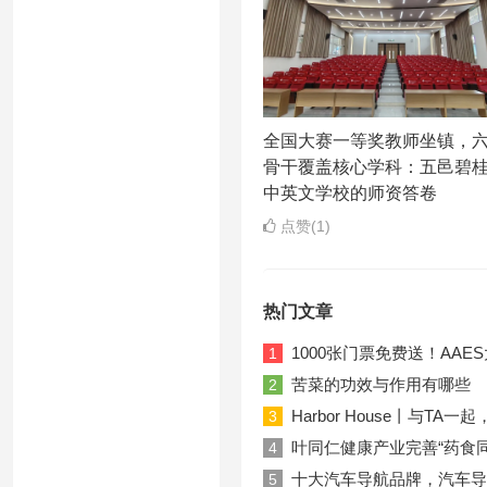
全国大赛一等奖教师坐镇，
骨干覆盖核心学科：五邑碧
中英文学校的师资答卷
点赞(1)
热门文章
1000张门票免费送！AA
1
苦菜的功效与作用有哪些
2
Harbor House丨与T
3
叶同仁健康产业完善“药食
4
十大汽车导航品牌，汽车导
5