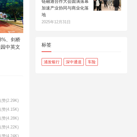
链融通合作大会圆满落幕
加速产业协同与商业化落
地
2025年12月31日
.3%、剑桥
标签
桂园中英文
浦发银行
深中通道
车险
赞(2.29K)
赞(4.15K)
赞(4.28K)
赞(4.22K)
赞(4.24K)