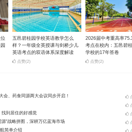
六位
五邑碧桂园学校英语教学怎么
2026届中考重高率75
桂园
样？一年级全英授课与剑桥少儿
考点在校内：五邑碧
英语考点的双语体系深度解读
学校的17年答卷
点赞(2)
点赞(2)
ES大会、药食同源两大会议同步开启！
点
点
A一起，找到居住的好感觉
点
同源”战略拼图，深耕万亿蓝海市场
点
航简单介绍
点