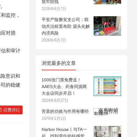
筑牢防线
控。
2026年8月7日
享和监控，
平安产险磐安支公司：联
动共治前置布防 源头化解
的应对措
内涝风险
2026年8月7日
评估和审计
浏览最多的文章
风险意识和
1000张门票免费送！
公司的稳健
AAES大会、药食同源两
大会议同步开启！
2024年9月27日
点赞(81)
苦菜的功效与作用有哪些
1970年1月1日
Harbor House丨与TA一
起，找到居住的好感觉