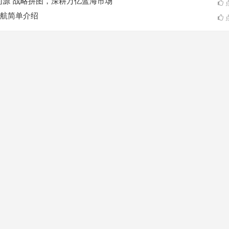
同源”战略拼图，深耕万亿蓝海市场
点
航简单介绍
点