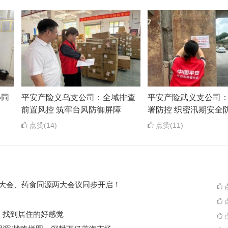
协同
平安产险义乌支公司：全域排查
平安产险武义支公司
前置风控 筑牢台风防御屏障
署防控 织密汛期安全
点赞(14)
点赞(11)
ES大会、药食同源两大会议同步开启！
点
点
A一起，找到居住的好感觉
点