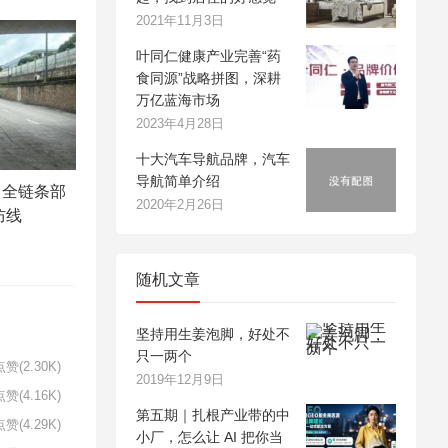
2021年11月3日
叶同仁健康产业完善“药
食同源”战略拼图，深耕
万亿蓝海市场
2023年4月28日
十大汽车导航品牌，汽车
导航简单介绍
：全链条部
2020年2月26日
防线
随机文章
坚持用生姜泡脚，好处不
只一两个
赞(2.30K)
2019年12月9日
赞(4.16K)
第五期｜扎根产业带的中
赞(4.29K)
小厂，怎么让 AI 把你当