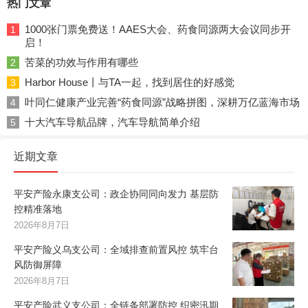
热门文章
1000张门票免费送！AAES大会、药食同源两大会议同步开
1
启！
苦菜的功效与作用有哪些
2
Harbor House丨与TA一起，找到居住的好感觉
3
叶同仁健康产业完善“药食同源”战略拼图，深耕万亿蓝海市场
4
十大汽车导航品牌，汽车导航简单介绍
5
近期文章
平安产险永康支公司：政企协同同向发力 基层防
控精准落地
2026年8月7日
平安产险义乌支公司：全域排查前置风控 筑牢台
风防御屏障
2026年8月7日
平安产险武义支公司：全链条部署防控 织密汛期