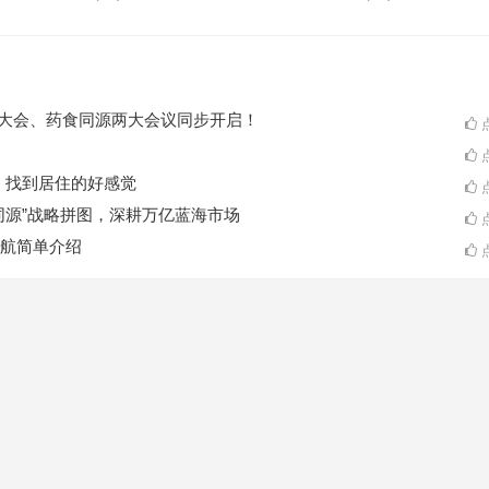
ES大会、药食同源两大会议同步开启！
点
点
A一起，找到居住的好感觉
点
同源”战略拼图，深耕万亿蓝海市场
点
航简单介绍
点