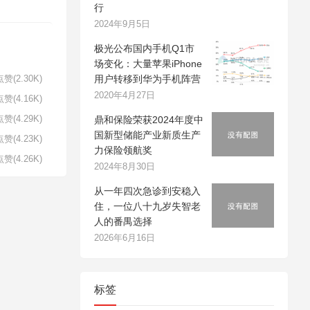
行
2024年9月5日
极光公布国内手机Q1市
场变化：大量苹果iPhone
用户转移到华为手机阵营
赞(2.30K)
2020年4月27日
赞(4.16K)
赞(4.29K)
鼎和保险荣获2024年度中
国新型储能产业新质生产
赞(4.23K)
力保险领航奖
赞(4.26K)
2024年8月30日
从一年四次急诊到安稳入
住，一位八十九岁失智老
人的番禺选择
2026年6月16日
标签