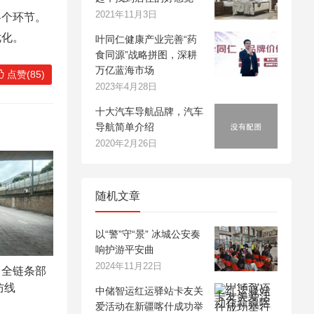
2021年11月3日
各个环节。
优化。
叶同仁健康产业完善“药
食同源”战略拼图，深耕
万亿蓝海市场
点赞(85)
2023年4月28日
十大汽车导航品牌，汽车
导航简单介绍
2020年2月26日
随机文章
以“警”守“景” 冰城公安奏
响护游平安曲
2024年11月22日
：全链条部
防线
中储智运红运驿站卡友关
爱活动在新疆喀什成功举