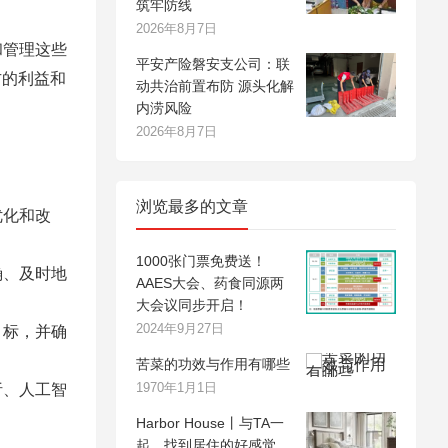
筑牢防线
2026年8月7日
和管理这些
平安产险磐安支公司：联
方的利益和
动共治前置布防 源头化解
内涝风险
2026年8月7日
浏览最多的文章
优化和改
1000张门票免费送！
确、及时地
AAES大会、药食同源两
大会议同步开启！
2024年9月27日
目标，并确
苦菜的功效与作用有哪些
1970年1月1日
析、人工智
Harbor House丨与TA一
起，找到居住的好感觉