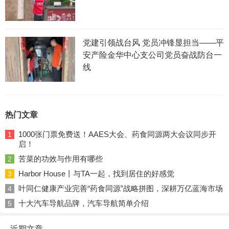
党建引领战台风 党员冲锋显担当——平
安产险金华中心支公司党员奋战防台一
线
热门文章
1000张门票免费送！AAES大会、药食同源两大会议同步开
1
启！
苦菜的功效与作用有哪些
2
Harbor House丨与TA一起，找到居住的好感觉
3
叶同仁健康产业完善“药食同源”战略拼图，深耕万亿蓝海市场
4
十大汽车导航品牌，汽车导航简单介绍
5
近期文章