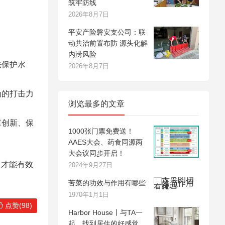
筑牢防线
2026年8月7日
平安产险磐安支公司：联
动共治前置布防 源头化解
内涝风险
法保护水
2026年8月7日
为的打击力
浏览最多的文章
重创新、保
1000张门票免费送！
AAES大会、药食同源两
大会议同步开启！
，才能有效
2024年9月27日
苦菜的功效与作用有哪些
1970年1月1日
点赞(98)
Harbor House丨与TA一
起，找到居住的好感觉