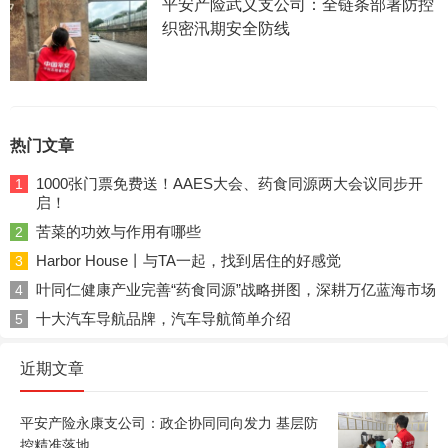
平安产险武义支公司：全链条部署防控
织密汛期安全防线
热门文章
1000张门票免费送！AAES大会、药食同源两大会议同步开
1
启！
苦菜的功效与作用有哪些
2
Harbor House丨与TA一起，找到居住的好感觉
3
叶同仁健康产业完善“药食同源”战略拼图，深耕万亿蓝海市场
4
十大汽车导航品牌，汽车导航简单介绍
5
近期文章
平安产险永康支公司：政企协同同向发力 基层防
控精准落地