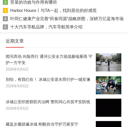
苦菜的功效与作用有哪些
2
Harbor House丨与TA一起，找到居住的好感觉
3
叶同仁健康产业完善“药食同源”战略拼图，深耕万亿蓝海市场
4
十大汽车导航品牌，汽车导航简单介绍
5
近期文章
闻汛而动 向险而行 通河公安全力迎战极端暴雨 守
护一方平安
2026年8月6日
别怕，有我们在！ 冰城公安逆水而行护一城安澜
2026年8月6日
冰城公安织密群防共治网 警民同心共筑平安防线
2026年8月6日
藏蓝步履踏遍冰城 刚毅担当守护万家安宁