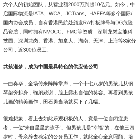
六个人的初始团队，从营业额2000万到超10亿元。如今，中
启国际物流是IATA、WCA、JCTrans、HAFFA等多个国际/
国内协会成员，自有香港民航处颁发RA打板牌号与DG危险
品资质，同时拥有NVOCC、FMC等资质，深圳龙岗宝能科
技园、深圳龙岗、香港、加拿大、湖南、天津、上海等8家分
公司，近300位员工。
共筑湘梦，成为中国最具特色的供应链公司
一曲奏毕，全场传来阵阵掌声，一个十七八岁的男孩儿从钢
琴架旁起身，鞠躬致谢，脸上露出自信的笑容。再看到男孩
儿画的精美画作，田石勇当场就买下了几幅。
很难想象，看上去如此乐观积极的人，竟是一位自闭症患
者，一位“来自星星的孩子”。但男孩儿是“幸福”的，在他三四‎
岁时，母亲辞去稳定的公务员工作，就此全心全意照顾、培