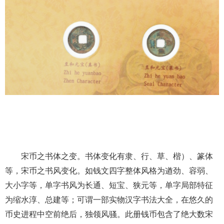
宋币之书体之变。书体变化有隶、行、草、楷）、篆体
等，宋币之书风变化。如钱文四字整体风格为遒劲、容弱、
大小字等，单字书风为长通、短宝、狭元等，单字局部特征
为缩水淳、总建等；可谓一部实物汉字书法大全，在悠久的
币史进程中空前绝后，独领风骚。此册钱币包含了绝大数宋