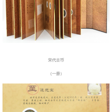
宋代古币
（一册）