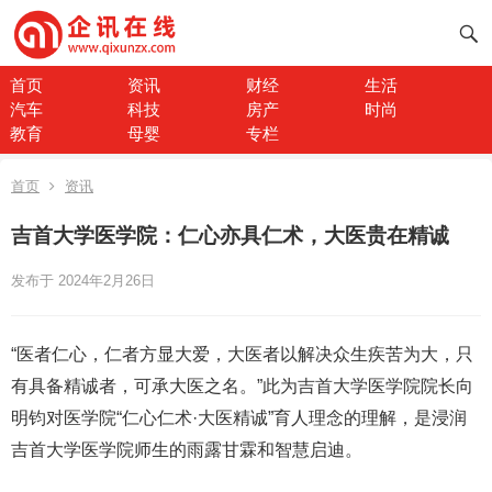
首页
资讯
财经
生活
汽车
科技
房产
时尚
教育
母婴
专栏
首页
资讯
吉首大学医学院：仁心亦具仁术，大医贵在精诚
发布于 2024年2月26日
“医者仁心，仁者方显大爱，大医者以解决众生疾苦为大，只
有具备精诚者，可承大医之名。”此为吉首大学医学院院长向
明钧对医学院“仁心仁术·大医精诚”育人理念的理解，是浸润
吉首大学医学院师生的雨露甘霖和智慧启迪。