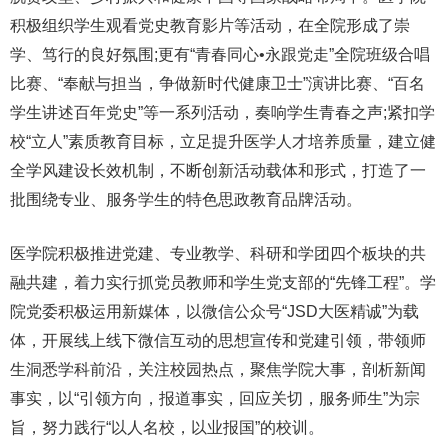
积极组织学生观看党史教育影片等活动，在全院形成了崇
学、笃行的良好氛围;更有“青春同心•永跟党走”全院班级合唱
比赛、“奉献与担当，争做新时代健康卫士”演讲比赛、“百名
学生讲述百年党史”等一系列活动，奏响学生青春之声;紧扣学
校“立人”素质教育目标，立足提升医学人才培养质量，建立健
全学风建设长效机制，不断创新活动载体和形式，打造了一
批围绕专业、服务学生的特色思政教育品牌活动。
医学院积极推进党建、专业教学、科研和学团四个板块的共
融共建，着力实行抓党员教师和学生党支部的“先锋工程”。学
院党委积极运用新媒体，以微信公众号“JSD大医精诚”为载
体，开展线上线下微信互动的思想宣传和党建引领，带领师
生洞悉学科前沿，关注校园热点，聚焦学院大事，剖析新闻
事实，以“引领方向，报道事实，回应关切，服务师生”为宗
旨，努力践行“以人名校，以业报国”的校训。