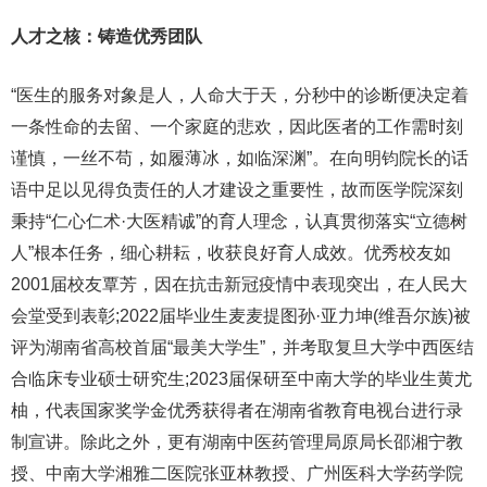
人才之核：铸造优秀团队
“医生的服务对象是人，人命大于天，分秒中的诊断便决定着
一条性命的去留、一个家庭的悲欢，因此医者的工作需时刻
谨慎，一丝不苟，如履薄冰，如临深渊”。在向明钧院长的话
语中足以见得负责任的人才建设之重要性，故而医学院深刻
秉持“仁心仁术·大医精诚”的育人理念，认真贯彻落实“立德树
人”根本任务，细心耕耘，收获良好育人成效。优秀校友如
2001届校友覃芳，因在抗击新冠疫情中表现突出，在人民大
会堂受到表彰;2022届毕业生麦麦提图孙·亚力坤(维吾尔族)被
评为湖南省高校首届“最美大学生”，并考取复旦大学中西医结
合临床专业硕士研究生;2023届保研至中南大学的毕业生黄尤
柚，代表国家奖学金优秀获得者在湖南省教育电视台进行录
制宣讲。除此之外，更有湖南中医药管理局原局长邵湘宁教
授、中南大学湘雅二医院张亚林教授、广州医科大学药学院