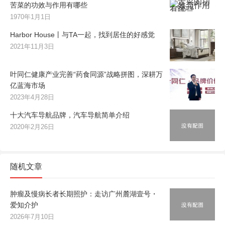
苦菜的功效与作用有哪些
1970年1月1日
Harbor House丨与TA一起，找到居住的好感觉
2021年11月3日
叶同仁健康产业完善“药食同源”战略拼图，深耕万
亿蓝海市场
2023年4月28日
十大汽车导航品牌，汽车导航简单介绍
2020年2月26日
随机文章
肿瘤及慢病长者长期照护：走访广州麓湖壹号・
爱知介护
2026年7月10日