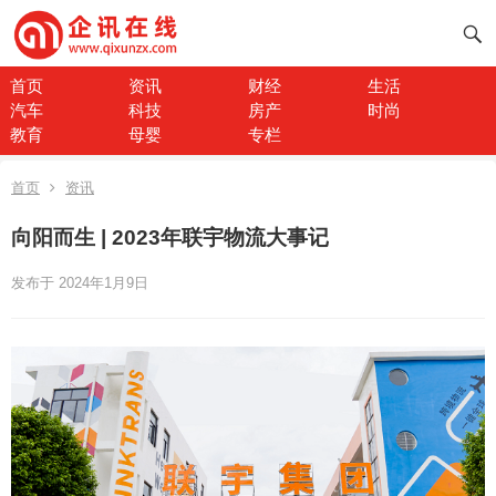
首页
资讯
财经
生活
汽车
科技
房产
时尚
教育
母婴
专栏
首页
资讯
向阳而生 | 2023年联宇物流大事记
发布于 2024年1月9日