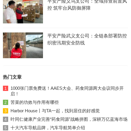
平安产险义乌支公司：全域排查前置风
控 筑牢台风防御屏障
平安产险武义支公司：全链条部署防控
织密汛期安全防线
热门文章
1000张门票免费送！AAES大会、药食同源两大会议同步开
1
启！
苦菜的功效与作用有哪些
2
Harbor House丨与TA一起，找到居住的好感觉
3
叶同仁健康产业完善“药食同源”战略拼图，深耕万亿蓝海市场
4
十大汽车导航品牌，汽车导航简单介绍
5