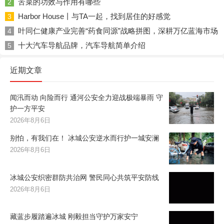
苦菜的功效与作用有哪些
2
Harbor House丨与TA一起，找到居住的好感觉
3
叶同仁健康产业完善“药食同源”战略拼图，深耕万亿蓝海市场
4
十大汽车导航品牌，汽车导航简单介绍
5
近期文章
闻汛而动 向险而行 通河公安全力迎战极端暴雨 守
护一方平安
2026年8月6日
别怕，有我们在！ 冰城公安逆水而行护一城安澜
2026年8月6日
冰城公安织密群防共治网 警民同心共筑平安防线
2026年8月6日
藏蓝步履踏遍冰城 刚毅担当守护万家安宁