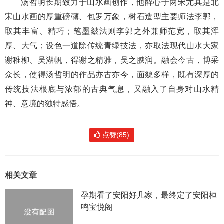
汤哲明长期致力于山水画创作，他醉心于两宋尤其是北
宋山水画的厚重磅礴、包罗万象，树石造型主要师法李郭，
取其丰富、精巧；笔墨皴法则李郭之外兼师范宽，取其浑
厚、大气；设色一道除传统青绿技法，亦取法现代山水大家
谢稚柳、吴湖帆，得谢之精雅，吴之腴润。融会今古，博采
众长，使得汤哲明的作品亦古亦今，面貌多样，既有深厚的
传统技法根底与浓郁的古典气息，又融入了自身对山水精
神、意境的独特感悟。
点赞(85)
相关文章
孕期看了安阳好几家，最终定了安阳桓
鸣宝悦阁