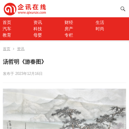
首页
资讯
财经
生活
汽车
科技
房产
时尚
教育
母婴
专栏
首页
资讯
汤哲明《游春图》
发布于 2023年12月16日