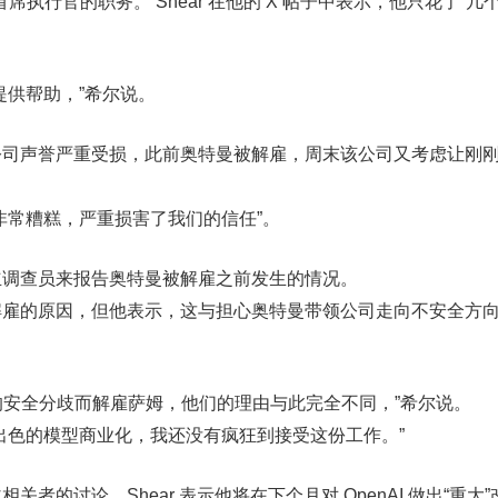
 首席执行官的职务。 Shear 在他的 X 帖子中表示，他只花了“几
提供帮助，”希尔说。
公司声誉严重受损，此前奥特曼被解雇，周末该公司又考虑让刚
非常糟糕，严重损害了我们的信任”。
立调查员来报告奥特曼被解雇之前发生的情况。
解雇的原因，但他表示，这与担心奥特曼带领公司走向不安全方
体的安全分歧而解雇萨姆，他们的理由与此完全不同，”希尔说。
出色的模型商业化，我还没有疯狂到接受这份工作。”
者的讨论，Shear 表示他将在下个月对 OpenAI 做出“重大