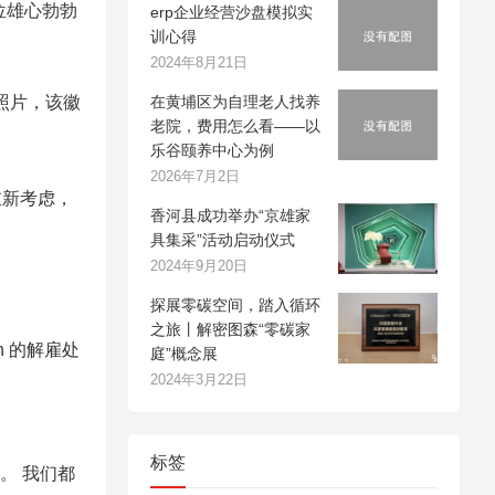
这位雄心勃勃
erp企业经营沙盘模拟实
训心得
2024年8月21日
的照片，该徽
在黄埔区为自理老人找养
老院，费用怎么看——以
乐谷颐养中心为例
2026年7月2日
重新考虑，
香河县成功举办“京雄家
具集采”活动启动仪式
2024年9月20日
探展零碳空间，踏入循环
之旅丨解密图森“零碳家
n 的解雇处
庭”概念展
2024年3月22日
标签
。 我们都