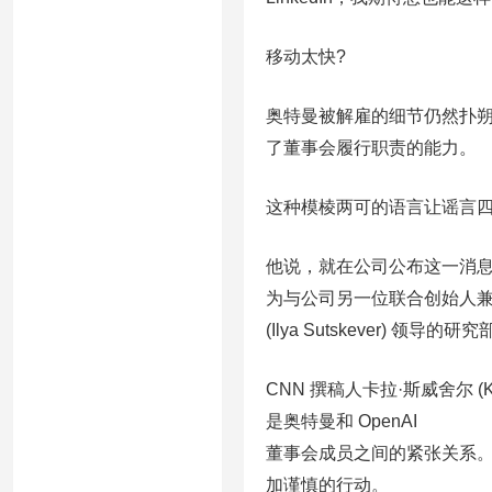
移动太快?
奥特曼被解雇的细节仍然扑朔迷离
了董事会履行职责的能力。
这种模棱两可的语言让谣言四
他说，就在公司公布这一消息
为与公司另一位联合创始人兼
(Ilya Sutskever) 领导
CNN 撰稿人卡拉·斯威舍尔 (
是奥特曼和 OpenAI
董事会成员之间的紧张关系。奥
加谨慎的行动。