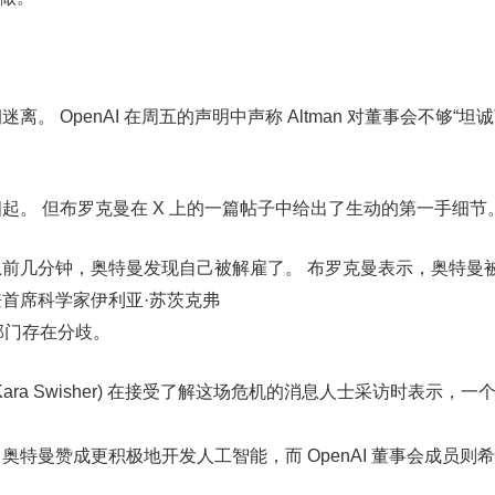
。 OpenAI 在周五的声明中声称 Altman 对董事会不够“坦
起。 但布罗克曼在 X 上的一篇帖子中给出了生动的第一手细节
前几分钟，奥特曼发现自己被解雇了。 布罗克曼表示，奥特曼
首席科学家伊利亚·苏茨克弗
的研究部门存在分歧。
Kara Swisher) 在接受了解这场危机的消息人士采访时表示，
特曼赞成更积极地开发人工智能，而 OpenAI 董事会成员则