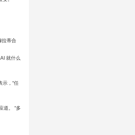
穆拉蒂合
I 就什么
表示，“任
道。 “多