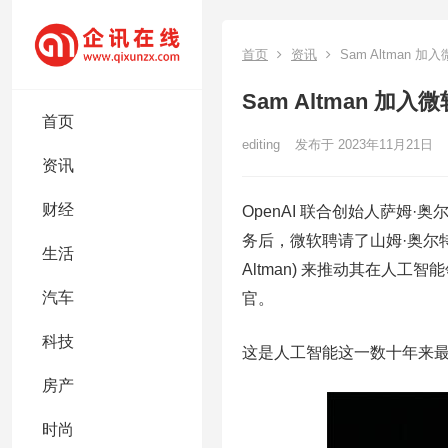
首页
资讯
Sam Altman 
Sam Altman 加
首页
editing
发布于 2023年11月21日
资讯
财经
OpenAI 联合创始人萨姆·奥
务后，微软聘请了山姆·奥尔特曼
生活
Altman) 来推动其在人工
汽车
官。
科技
这是人工智能这一数十年来
房产
时尚