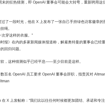
个周末的狂热猜测，即 OpenAI 董事会可能会大转弯，重新聘用
AI 总部度过了一段时光，他在 X 上发布了一张自己手持绿色访客徽章
的挂绳。
一次穿这样的衣服。”
约时报》在内的多家新闻媒体报道称，解雇奥特曼的董事会已经
们的回归问题。
微软，这种猜测似乎已经平息——至少目前是这样。
 OpenAI 员工要求 OpenAI 董事会辞职，指责其对 Altma
tman
an 在 X 上发帖称：“我们比以往任何时候都更加团结、承诺和专注