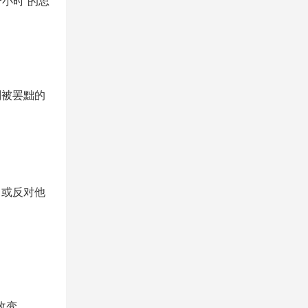
个小时”的思
刚被罢黜的
向或反对他
”改变。