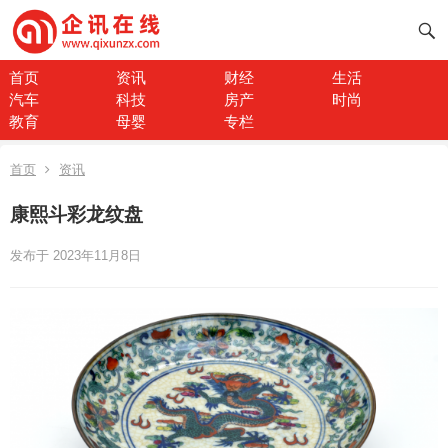
首页
资讯
财经
生活
汽车
科技
房产
时尚
教育
母婴
专栏
首页
资讯
康熙斗彩龙纹盘
发布于 2023年11月8日