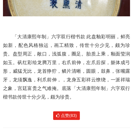
「大清康熙年制」六字双行楷书款 此盘釉彩明丽，鲜亮
如新，配色风格独运，画工精致，传世十分少见，颇为珍
贵。盘型周正，敞口，浅弧腹，圈足。胎质上乘，釉面莹润
如玉。矾红彩绘龙腾万里，右爪前伸，左爪后探，躯体成弓
形，威猛无比，龙首狰狞，鳞片清晰，圆眼，鼓鼻，张嘴露
牙，龙须飘逸，利爪前伸，，龙身五彩祥云缭绕，一派祥瑞
之象，宫廷富贵之气难掩。底落「大清康熙年制」六字双行
楷书款传世十分少见，颇为珍贵。
点赞(83)