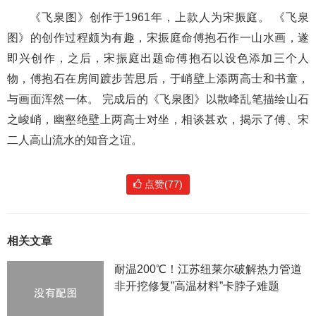
《飞泉图》创作于1961年，上款人为宋振庭。 《飞泉
图》的创作过程颇为有趣，宋振庭命傅抱石作一山水画，遂
即兴创作，之后，宋振庭出题命傅抱石以设色添加三个人
物，傅抱石在房间踱步苦思后，于峭壁上添两高士和书童，
与画面浑然一体。 完成后的《飞泉图》以散峰乱笔描绘山石
之峻峭，幽壑绝壁上两高士对坐，相谈甚欢，揭示了傅、宋
二人高山流水的知音之谊。
点赞(77)
相关文章
耐温200℃！江苏纽莱尔破解热力管道
非开挖修复”高温材料”卡脖子难题