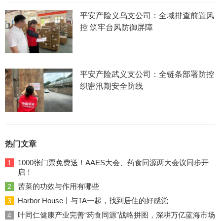
平安产险义乌支公司：全域排查前置风
控 筑牢台风防御屏障
平安产险武义支公司：全链条部署防控
织密汛期安全防线
热门文章
1000张门票免费送！AAES大会、药食同源两大会议同步开
1
启！
苦菜的功效与作用有哪些
2
Harbor House丨与TA一起，找到居住的好感觉
3
叶同仁健康产业完善“药食同源”战略拼图，深耕万亿蓝海市场
4