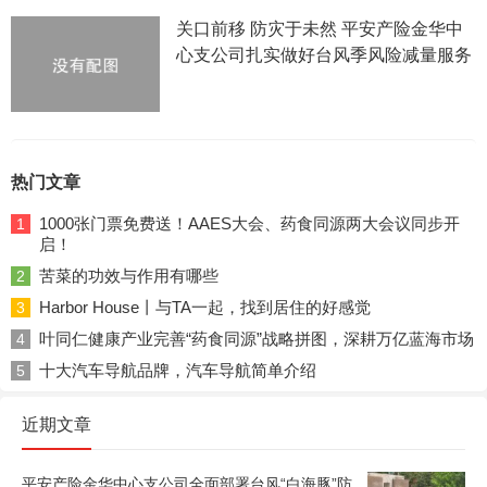
关口前移 防灾于未然 平安产险金华中
心支公司扎实做好台风季风险减量服务
热门文章
1000张门票免费送！AAES大会、药食同源两大会议同步开
1
启！
苦菜的功效与作用有哪些
2
Harbor House丨与TA一起，找到居住的好感觉
3
叶同仁健康产业完善“药食同源”战略拼图，深耕万亿蓝海市场
4
十大汽车导航品牌，汽车导航简单介绍
5
近期文章
平安产险金华中心支公司全面部署台风“白海豚”防