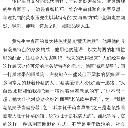
传统生肖文化的现代阐释，一边是妙趣横生、活灵活现
的生肖图景，一边是睿智机巧、饱含生命体验的文字反思，
年逾九旬的黄永玉先生以其特有的“文与画”方式带您游走在幽
默、讽刺、趣味、诗意之间，细细品味人生！
黄先生生肖画的最大特色就是其“黄氏幽默”，他用他的具
有漫画特点的形象构成，他用他的题语，以文与图的相得益
彰的配合，往往令人拍案叫绝–“他真的想得出来”–人们经常会
这样感叹这位可爱的老头所特有的鬼才。他画“嫁狗随狗”，画
一打着领带的蹲着狗，左侧站立一盛装但不露脸的新娘;画一
乡间常见的赶着种猪的人，“猪卖爱情人收钱”;画一肥猪，“人
自己减肥却怕我瘦”;画一猫推着坐着老鼠的车，“也不想一
想，牠为什么对你这么好?”;而画“老鼠吹牛系列”，之一“我把
老鼠夹子当健身器”;之二“我拿耗子药当早餐”;之三是老鼠指着
挺着大肚子怀孕的猫，说“牠肚子是我搞大的”。如此等等，它
的这样一种讽刺而幽默的方式，不管是用于政治的、社会