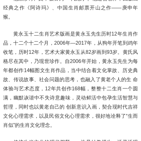
经典之作《阿诗玛》、中国生肖邮票开山之作——庚申年
猴。
黄永玉十二生肖艺术版画是黄永玉先生历时12年生肖作
品，十二个十二个月，2006年—2017年，从狗年开笔到鸡年
收笔，历时12年，艺术大家黄永玉从82岁画到93岁。黄氏风
格尽在其中，乃现世珍作。自2006年开始，黄永玉先生为每
年都创作14幅图文生肖作品，当中结合着文化掌故、历史典
故、传说故事、社会问题的思考，也融入了黄老个人的生 命
体验与艺术态度，12年共创作168幅，整整十二生肖一个圆
满，幽默诙谐中不失诗意趣味，灵动鲜活中包孕生活智慧与
哲理，同时也以黄老自己的 创新意识入画，契合现时代吉祥
文化心理需求，以及民俗文化心理需求，很好地诠释了“生而
肖似”的生肖文化理念。