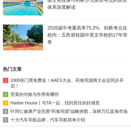
级全英授课与剑桥少儿英语考点的双语
体系深度解读
2026届中考重高率75.3%、剑桥考点在
校内：五邑碧桂园中英文学校的17年答
卷
热门文章
1000张门票免费送！AAES大会、药食同源两大会议同步开
1
启！
苦菜的功效与作用有哪些
2
Harbor House丨与TA一起，找到居住的好感觉
3
叶同仁健康产业完善“药食同源”战略拼图，深耕万亿蓝海市场
4
十大汽车导航品牌，汽车导航简单介绍
5