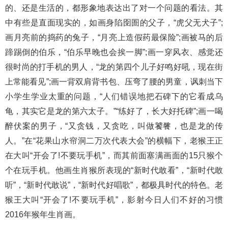
的、还是生活的，都形象地表达出了对一个问题的看法。其
中有些是直面现实的，如画身陷囹圄的父子，“虎父无犬子”;
画月亮前的捣药的兔子，“月亮上造假药最保险”;画被马的后
蹄踢倒的伯乐，“伯乐早晚也会挨一脚”;画一穿风衣、感觉还
很时尚的打手机的男人，“龙的第四个儿子好鸣好吼，现在街
上常能看见”;画一背双肩背书包、压弯了腰的男童，讽刺当下
小学生学业太重的问题，“人们错误地把石碑下的它看成乌
龟，其实它是龙的第六太子。”“练好了，长大好托碑”;画一喝
醉伏案的男子，“又贪钱，又贪吃，叫做饕餮，也是龙的传
人。”在“花果山水帘洞二万次代表大会”的横幅下，老猴王正
在大叫“开会了!不要玩手机”，而其前面塞满画面的15只猴个
个在玩手机。他画生肖猴所表现的“新时代敢看”，“新时代敢
听”，“新时代敢说”，“新时代好唱歌”，都极具时代的特色。老
猴王大叫“开会了!不要玩手机”，影射今日人们不好的习惯
2016年猴年生肖画。