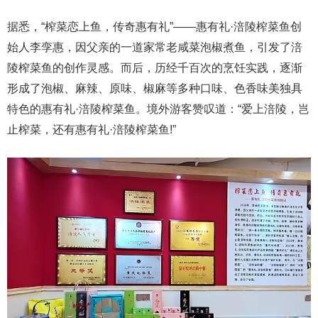
据悉，“榨菜恋上鱼，传奇惠有礼”——惠有礼·涪陵榨菜鱼创
始人李孪惠，因父亲的一道家常老咸菜泡椒煮鱼，引发了涪
陵榨菜鱼的创作灵感。而后，历经千百次的烹饪实践，逐渐
形成了泡椒、麻辣、原味、椒麻等多种口味、色香味美独具
特色的惠有礼·涪陵榨菜鱼。境外游客赞叹道：“爱上涪陵，岂
止榨菜，还有惠有礼·涪陵榨菜鱼!”