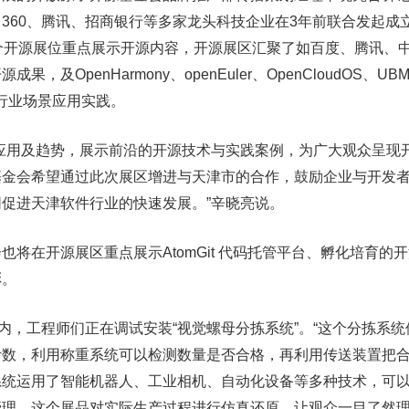
360、腾讯、招商银行等多家龙头科技企业在3年前联合发起成
个开源展位重点展示开源内容，开源展区汇聚了如百度、腾讯、
及OpenHarmony、openEuler、OpenCloudOS、UB
的行业场景应用实践。
应用及趋势，展示前沿的开源技术与实践案例，为广大观众呈现
基金会希望通过此次展区增进与天津市的合作，鼓励企业与开发
促进天津软件行业的快速发展。”辛晓亮说。
将在开源展区重点展示AtomGit 代码托管平台、孵化培育的
彩。
区内，工程师们正在调试安装“视觉螺母分拣系统”。“这个分拣系
计数，利用称重系统可以检测数量是否合格，再利用传送装置把
系统运用了智能机器人、工业相机、自动化设备等多种技术，可
管理。这个展品对实际生产过程进行仿真还原，让观众一目了然