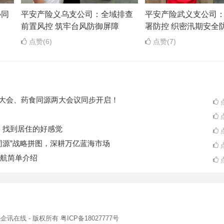
协同
平安产险义乌支公司：全域排查
平安产险武义支公司
前置风控 筑牢台风防御屏障
署防控 织密汛期安全
点赞(6)
点赞(7)
ES大会、药食同源两大会议同步开启！
点
点
A一起，找到居住的好感觉
点
同源”战略拼图，深耕万亿蓝海市场
点
航简单介绍
点
-企讯在线
- 版权所有
粤ICP备18027777号