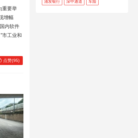
浦发银行
深中通道
车险
为重要举
实现增幅
引国内软件
”市工业和
点赞(95)