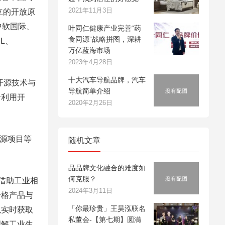
2021年11月3日
立的开放原
中软国际、
叶同仁健康产业完善“药
食同源”战略拼图，深耕
ML、
万亿蓝海市场
2023年4月28日
十大汽车导航品牌，汽车
开源技术与
导航简单介绍
者利用开
2020年2月26日
开源项目等
随机文章
品品牌文化融合的难度如
何克服？
统借助工业相
2024年3月11日
合格产品与
「你最珍贵」王昊泓联名
以实时获取
私董会-【第七期】圆满
理解工业生