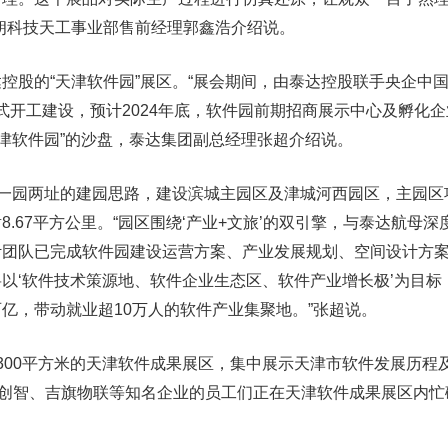
朗科技天工事业部售前经理郭鑫浩介绍说。
控股的“天津软件园”展区。“展会期间，由泰达控股联手央企中
正式开工建设，预计2024年底，软件园前期招商展示中心及孵化
天津软件园”的沙盘，泰达集团副总经理张超介绍说。
照一园两址的建园思路，建设滨城主园区及津城河西园区，主园区
.67平方公里。“园区围绕‘产业+文旅’的双引擎，与泰达航母深
计团队已完成软件园建设运营方案、产业发展规划、空间设计方
以‘软件技术策源地、软件企业生态区、软件产业增长极’为目标
亿，带动就业超10万人的软件产业集聚地。”张超说。
300平方米的天津软件成果展区，集中展示天津市软件发展历程
雅创智、吉旗物联等知名企业的员工们正在天津软件成果展区内忙