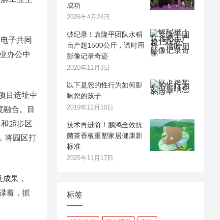
成功
2026年4月24日
破纪录！袁隆平团队水稻
国电子共同
亩产超1500公斤，谱时用
企业办公中
影像记录奇迹
2020年11月3日
以下是您的性行为如何影
项目选址中
响您的孩子
2019年12月10日
度融合。目
案和起步区
技术再进阶！鹏鸿全效抗
菌茶香板重塑家居健康新
，将园区打
标准
2025年11月17日
及成果，
碌着，抓
标签