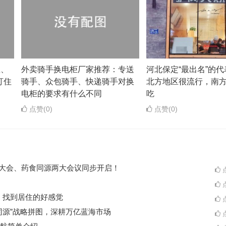
载、
外卖骑手换电柜厂家推荐：专送
河北保定“最出名”的
盯住
骑手、众包骑手、快递骑手对换
北方地区很流行，南
电柜的要求有什么不同
吃
点赞(0)
点赞(0)
ES大会、药食同源两大会议同步开启！
点
点
A一起，找到居住的好感觉
点
同源”战略拼图，深耕万亿蓝海市场
点