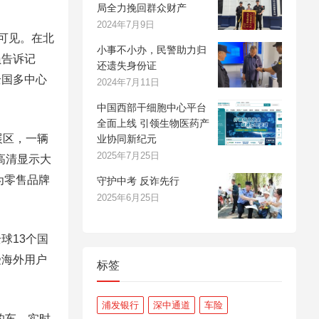
局全力挽回群众财产
2024年7月9日
可见。在北
小事不小办，民警助力归
员告诉记
还遗失身份证
全国多中心
2024年7月11日
中国西部干细胞中心平台
全面上线 引领生物医药产
展区，一辆
业协同新纪元
2025年7月25日
高清显示大
为零售品牌
守护中考 反诈先行
2025年6月25日
球13个国
受海外用户
标签
浦发银行
深中通道
车险
的车、实时