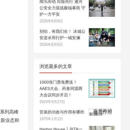
闻汛而动 向险而行 通河
公安全力迎战极端暴雨 守
护一方平安
2026年8月6日
别怕，有我们在！ 冰城公
安逆水而行护一城安澜
2026年8月6日
浏览最多的文章
1000张门票免费送！
AAES大会、药食同源两
大会议同步开启！
2024年9月27日
会系列高峰
苦菜的功效与作用有哪些
1970年1月1日
、新业态和
Harbor House丨与TA一