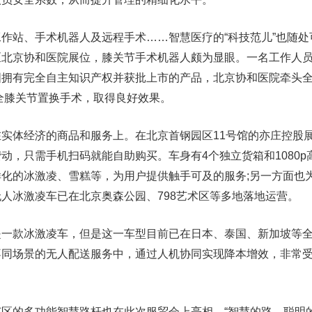
作站、手术机器人及远程手术……智慧医疗的“科技范儿”也随处
区北京协和医院展位，膝关节手术机器人颇为显眼。一名工作人
国拥有完全自主知识产权并获批上市的产品，北京协和医院牵头
助全膝关节置换手术，取得良好效果。
实体经济的商品和服务上。在北京首钢园区11号馆的亦庄控股
动，只需手机扫码就能自助购买。车身有4个独立货箱和1080p
化的冰激凌、雪糕等，为用户提供触手可及的服务;另一方面也
人冰激凌车已在北京奥森公园、798艺术区等多地落地运营。
一款冰激凌车，但是这一车型目前已在日本、泰国、新加坡等全
不同场景的无人配送服务中，通过人机协同实现降本增效，非常
区的多功能智慧路杆也在此次服贸会上亮相。“智慧的路、聪明