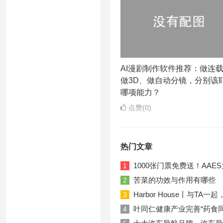
AI漫剧制作软件推荐：做连
做3D、做自动分镜，分别该
哪项能力？
点赞(0)
热门文章
1000张门票免费送！AA
1
苦菜的功效与作用有哪些
2
Harbor House丨与T
3
叶同仁健康产业完善“药食
4