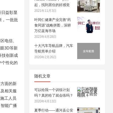
起，找到居住的好感觉
2021年11月3日
济日益彰显
新，一批批
叶同仁健康产业完善“药
食同源”战略拼图，深耕
万亿蓝海市场
2023年4月28日
园区电信、
十大汽车导航品牌，汽车
眼3D等新
导航简单介绍
科技创新成
2020年2月26日
户个性化的
随机文章
等方面的新
可以给我一个训练计划
案及相关服
吗？真的给了就会练吗？
对施工人员
2020年4月13日
，智能广播
夏季行动——通河县公安