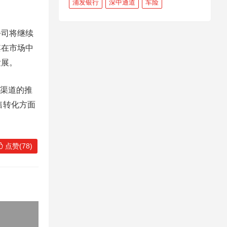
浦发银行
深中通道
车险
公司将继续
其在市场中
发展。
多渠道的推
售转化方面
点赞(78)