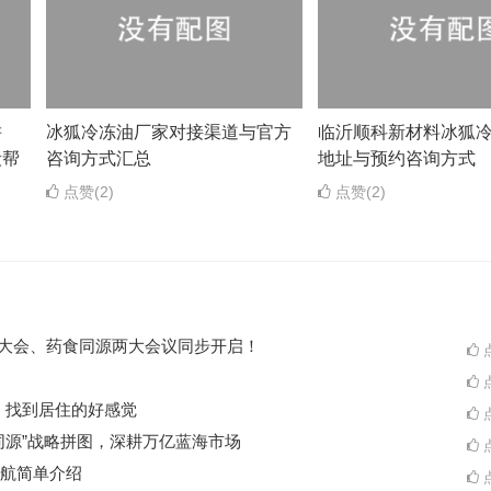
耕
冰狐冷冻油厂家对接渠道与官方
临沂顺科新材料冰狐
段帮
咨询方式汇总
地址与预约咨询方式
点赞(2)
点赞(2)
ES大会、药食同源两大会议同步开启！
点
点
A一起，找到居住的好感觉
点
同源”战略拼图，深耕万亿蓝海市场
点
航简单介绍
点