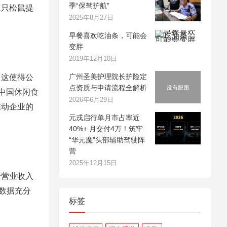
季“保驾护航”
三只松鼠提
2025年8月27日
早餐喜欢吃油条，可能会
变胖
2019年12月10日
广州圣美护理院长护险定
。这使得公
点资质与申请流程全解析
中国休闲食
2026年6月29日
推动企业的
元戎启行单月市占率近
40%+ 月交付4万！筑牢
“华元魔”头部辅助驾驶阵
营
2025年12月15日
管营业收入
一数据充分
标签