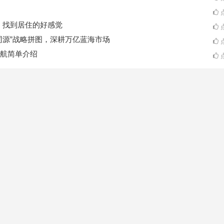
点
A一起，找到居住的好感觉
点
同源”战略拼图，深耕万亿蓝海市场
点
航简单介绍
点