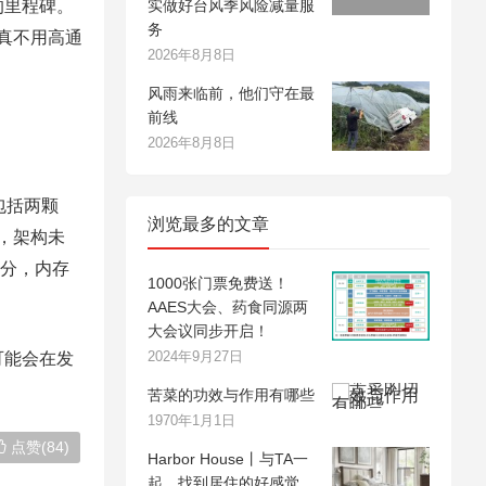
的里程碑。
实做好台风季风险减量服
务
为真不用高通
2026年8月8日
风雨来临前，他们守在最
前线
2026年8月8日
包括两颗
浏览最多的文章
n，架构未
1分，内存
1000张门票免费送！
AAES大会、药食同源两
大会议同步开启！
2024年9月27日
可能会在发
苦菜的功效与作用有哪些
1970年1月1日
点赞(84)
Harbor House丨与TA一
起，找到居住的好感觉