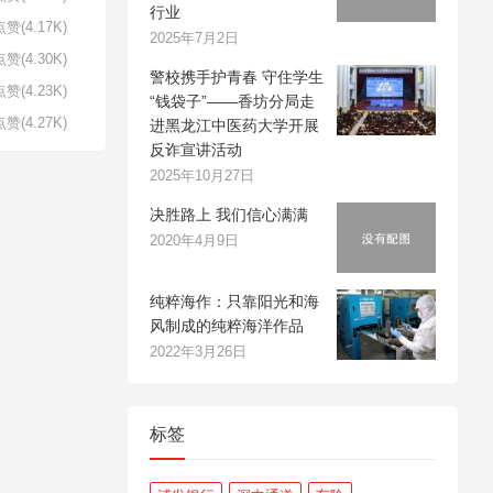
行业
赞(4.17K)
2025年7月2日
赞(4.30K)
警校携手护青春 守住学生
赞(4.23K)
“钱袋子”——香坊分局走
赞(4.27K)
进黑龙江中医药大学开展
反诈宣讲活动
2025年10月27日
决胜路上 我们信心满满
2020年4月9日
纯粹海作：只靠阳光和海
风制成的纯粹海洋作品
2022年3月26日
标签