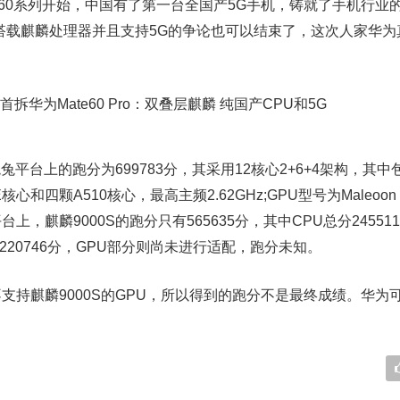
te60系列开始，中国有了第一台全国产5G手机，铸就了手机行业
是否搭载麒麟处理器并且支持5G的争论也可以结束了，这次人家华
兔平台上的跑分为699783分，其采用12核心2+6+4架构，其中
核心和四颗A510核心，最高主频2.62GHz;GPU型号为Maleoo
，麒麟9000S的跑分只有565635分，其中CPU总分24551
达220746分，GPU部分则尚未进行适配，跑分未知。
支持麒麟9000S的GPU，所以得到的跑分不是最终成绩。华为