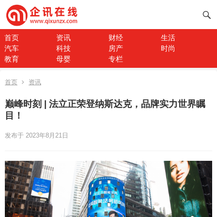
首页
资讯
财经
生活
汽车
科技
房产
时尚
教育
母婴
专栏
首页
资讯
巅峰时刻 | 法立正荣登纳斯达克，品牌实力世界瞩
目！
发布于 2023年8月21日