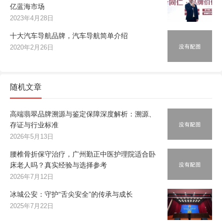
亿蓝海市场
2023年4月28日
十大汽车导航品牌，汽车导航简单介绍
2020年2月26日
随机文章
高端翡翠品牌溯源与鉴定保障深度解析：溯源、
存证与行业标准
2026年5月13日
腰椎骨折保守治疗，广州勤正中医护理院适合卧
床老人吗？真实经验与选择参考
2026年7月12日
冰城公安：守护“舌尖安全”的传承与成长
2025年7月22日