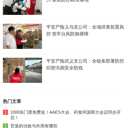
平安产险义乌支公司：全域排查前置风
控 筑牢台风防御屏障
平安产险武义支公司：全链条部署防控
织密汛期安全防线
热门文章
1000张门票免费送！AAES大会、药食同源两大会议同步开
1
启！
苦菜的功效与作用有哪些
2