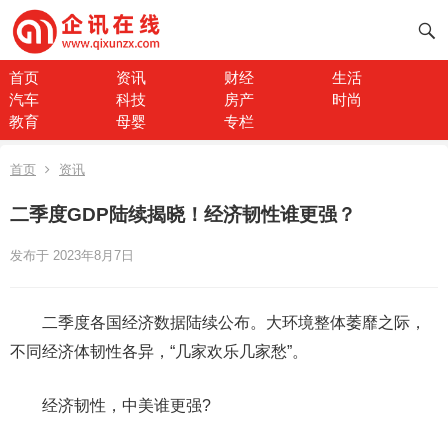
首页
资讯
财经
生活
汽车
科技
房产
时尚
教育
母婴
专栏
首页
资讯
二季度GDP陆续揭晓！经济韧性谁更强？
发布于 2023年8月7日
二季度各国经济数据陆续公布。大环境整体萎靡之际，
不同经济体韧性各异，“几家欢乐几家愁”。
经济韧性，中美谁更强?