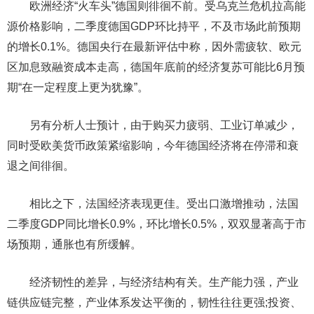
欧洲经济“火车头”德国则徘徊不前。受乌克兰危机拉高能
源价格影响，二季度德国GDP环比持平，不及市场此前预期
的增长0.1%。德国央行在最新评估中称，因外需疲软、欧元
区加息致融资成本走高，德国年底前的经济复苏可能比6月预
期“在一定程度上更为犹豫”。
另有分析人士预计，由于购买力疲弱、工业订单减少，
同时受欧美货币政策紧缩影响，今年德国经济将在停滞和衰
退之间徘徊。
相比之下，法国经济表现更佳。受出口激增推动，法国
二季度GDP同比增长0.9%，环比增长0.5%，双双显著高于市
场预期，通胀也有所缓解。
经济韧性的差异，与经济结构有关。生产能力强，产业
链供应链完整，产业体系发达平衡的，韧性往往更强;投资、