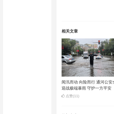
相关文章
闻汛而动 向险而行 通河公安
迎战极端暴雨 守护一方平安
点赞(11)