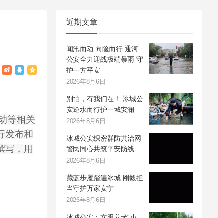
近期文章
闻汛而动 向险而行 通河
公安全力迎战极端暴雨 守
护一方平安
2026年8月6日
别怕，有我们在！ 冰城公
安逆水而行护一城安澜
动等相关
2026年8月6日
行发布和
冰城公安织密群防共治网
撰写，用
警民同心共筑平安防线
2026年8月6日
藏蓝步履踏遍冰城 刚毅担
当守护万家安宁
2026年8月6日
冰城公安：文明养犬“小