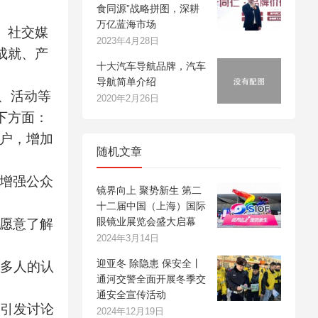
食同源”战略拼图，深耕
万亿蓝海市场
、社交媒
2023年4月28日
成就、产
十大汽车导航品牌，汽车
导航简单介绍
、活动等
2020年2月26日
下方面：
客户，增加
随机文章
，增强公众
镜界向上 聚势新生 第二
十二届中国（上海）国际
眼镜业展览会盛大启幕
更愿意了解
2024年3月14日
迎亚冬 除隐患 保安全丨
更多人的认
通河交警全面开展冬季交
通安全宣传活动
上引发讨论
2024年12月19日