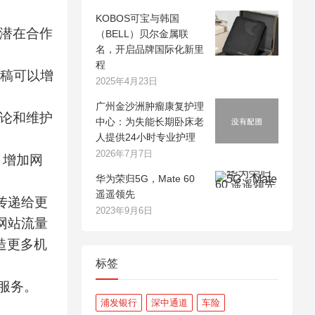
KOBOS可宝与韩国
引潜在合作
（BELL）贝尔金属联
名，开启品牌国际化新里
程
闻稿可以增
2025年4月23日
广州金沙洲肿瘤康复护理
舆论和维护
中心：为失能长期卧床老
人提供24小时专业护理
2026年7月7日
，增加网
华为荣归5G，Mate 60
遥遥领先
传递给更
2023年9月6日
网站流量
造更多机
标签
服务。
浦发银行
深中通道
车险