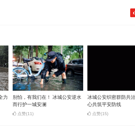
全力
别怕，有我们在！ 冰城公安逆水
冰城公安织密群防共治
而行护一城安澜
心共筑平安防线
点赞(11)
点赞(15)