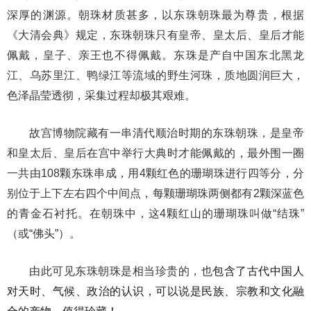
深厚的渊
源。朝珠材质甚多，以东珠朝珠最为尊贵，根据
《大清会典》规定，东珠朝珠只有皇帝、皇太
后、皇后才能
佩戴，皇子、亲王也不得佩戴。东珠是产自中国东北黑龙
江、乌苏里江、鸭绿江
等流域的野生河珠，质地圆润巨大，
色泽晶莹透彻，采集过程却极其艰难。
故宫博物院藏有一串清代顺治时期的东珠朝珠，是皇帝
和皇太后、皇后在宫中举行大典时才能佩戴的，最外围一圈
一共由108颗东珠串成，用4颗红色的珊瑚珠进行四等分，分
别位于上下左右四个中间点，每颗珊瑚珠两侧都有2颗深蓝色
的青金石衬托。在朝珠中，这4颗红山的珊瑚珠叫做“结珠”
（或“佛头”）。
由此可见东珠朝珠是相当珍贵的，也
包含了古代中国人
对天时、气候、政治的认识，可以说是民族、宗教和文化融