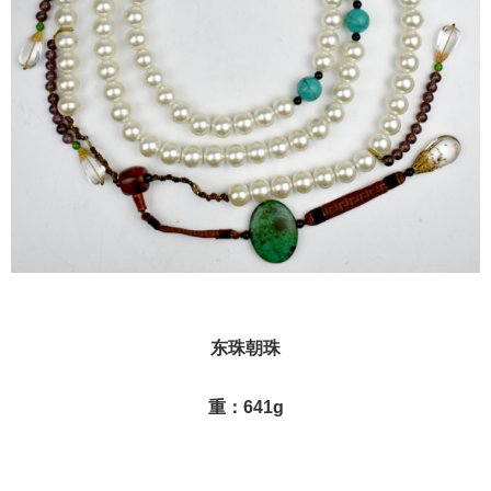
东珠朝
珠
重：641g