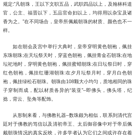
规定:”凡朝珠，王以下文职五品，武职四品以上，及翰林科道
官，公主、福晋以下，五品官命妇以上，均得用以杂宝及诸
香为之。”在不同场合，皇帝所佩戴朝珠的材质、颜色也不一
样。
如在朝会及宫中举行大典时，皇帝穿明黄色朝袍，佩挂
东珠朝珠;在天坛祭天时，穿蓝色朝袍，佩挂青金石朝珠;在地
坛祀地时，穿明黄色朝袍，佩挂蜜蜡朝珠;在日坛祭日时，穿
红色朝袍，佩挂红珊湖朝珠:在夕月坛祭月时，穿月白色朝
袍，佩挂绿松石朝珠。朝珠由108颗大小均匀，质地相同的珠
子穿制而成，配以材质各异的“装亚”–即佛头，佛头塔，纪
捻，背云、坠角等配饰。
从形制来看，与佛教礼器–数珠颇为相似，联系到清代宫
廷对于佛教的笃信以及清初帝王、
太后御容像中对于帝后佩
戴朝珠情况的真实反映，许多学者认为它们之间或许存在着