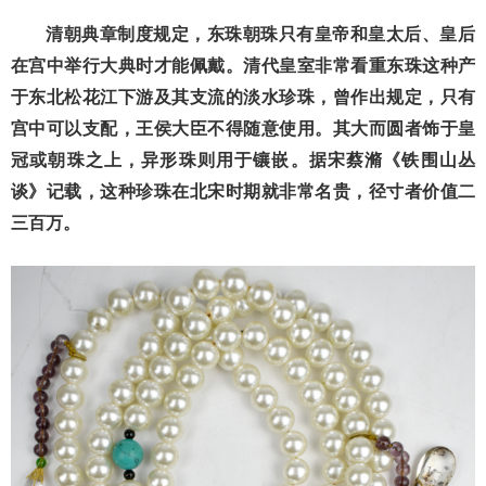
清朝典章制度规定，东珠朝珠只有皇帝和皇太后、皇后
在宫中举行大典时才能佩戴。清代皇室非常看重东珠这种产
于东北松花江下游及其支流的淡水珍珠，曾作出规定，只有
宫中可以支配，王侯大臣不得随意使用。其大而圆者饰于皇
冠或朝珠之上，异形珠则用于镶嵌。据宋蔡滫《铁围山丛
谈》记载，这种珍珠在北宋时期就非常名贵，径寸者价值二
三百万。